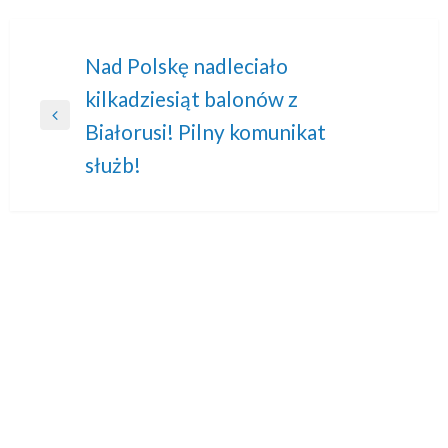
Nawigacja
Nad Polskę nadleciało
kilkadziesiąt balonów z
wpisu
Previous
Białorusi! Pilny komunikat
Post
służb!