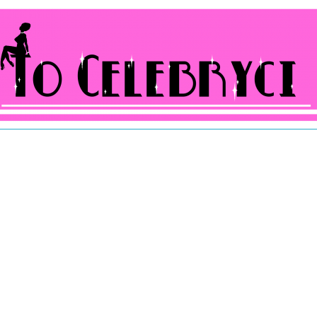
ocelebryci.pl