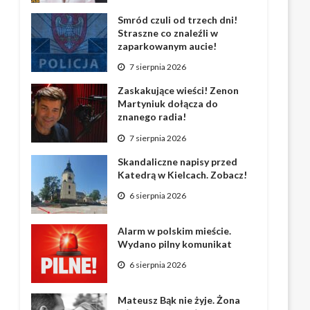
Smród czuli od trzech dni!
Straszne co znaleźli w
zaparkowanym aucie!
7 sierpnia 2026
Zaskakujące wieści! Zenon
Martyniuk dołącza do
znanego radia!
7 sierpnia 2026
Skandaliczne napisy przed
Katedrą w Kielcach. Zobacz!
6 sierpnia 2026
Alarm w polskim mieście.
Wydano pilny komunikat
6 sierpnia 2026
Mateusz Bąk nie żyje. Żona