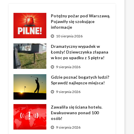
Potężny pożar pod Warszawą.
Pojawiły się szokujące
informacje
10 sierpnia 2026
Dramatyczny wypadek w
Łomży! Dziewczynka złapana
w koc po upadku z 5 piętra!
9 sierpnia 2026
Gdzie poznać bogatych ludzi?
Sprawdź najlepsze miejsca!
9 sierpnia 2026
Zawaliła się ściana hotelu.
Ewakuowano ponad 100
osób!
9 sierpnia 2026