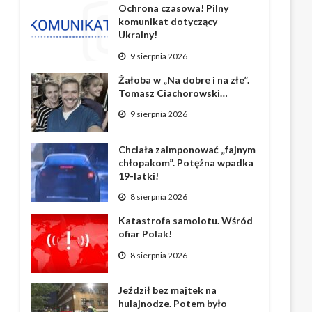
Ochrona czasowa! Pilny
komunikat dotyczący
Ukrainy!
9 sierpnia 2026
Żałoba w „Na dobre i na złe”.
Tomasz Ciachorowski…
9 sierpnia 2026
Chciała zaimponować „fajnym
chłopakom”. Potężna wpadka
19-latki!
8 sierpnia 2026
Katastrofa samolotu. Wśród
ofiar Polak!
8 sierpnia 2026
Jeździł bez majtek na
hulajnodze. Potem było