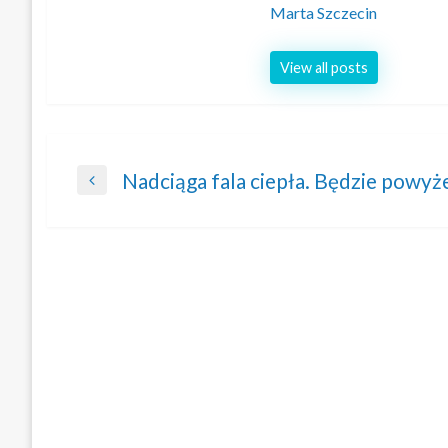
Marta Szczecin
View all posts
Nawigacja
Nadciąga fala ciepła. Będzie powyże
Previous
wpisu
Post