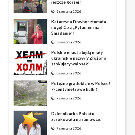
jeszcze gorzej!
8 sierpnia 2026
Katarzyna Dowbor złamała
nogę! Co z „Pytaniem na
Śniadanie”?
8 sierpnia 2026
Polskie miasta będą miały
ukraińskie nazwy!? Złożono
szokujący wniosek!
8 sierpnia 2026
Potężne gradobicie w Polsce!
7-centymetrowe kulki!
7 sierpnia 2026
Dziennikarka Polsatu
zszokowała na ramówce!
7 sierpnia 2026