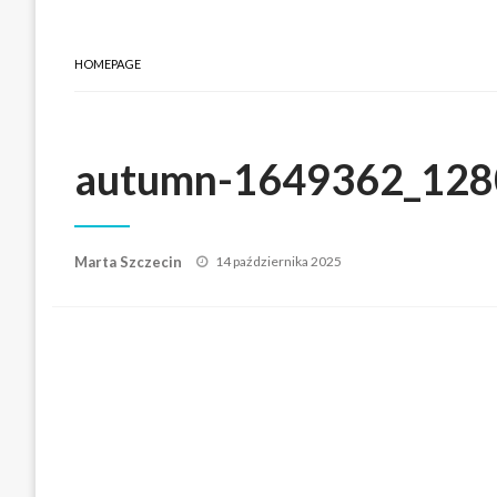
HOMEPAGE
autumn-1649362_128
Posted
Marta Szczecin
14 października 2025
on