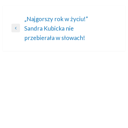
Nawigacja
„Najgorszy rok w życiu!”
Sandra Kubicka nie
wpisu
Previous
przebierała w słowach!
Post