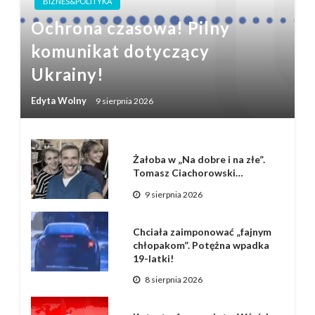
BIZNES&POLITYKA
Ochrona czasowa! Pilny
komunikat dotyczący
Ukrainy!
Edyta Wolny
9 sierpnia 2026
Żałoba w „Na dobre i na złe”.
Tomasz Ciachorowski…
9 sierpnia 2026
Chciała zaimponować „fajnym
chłopakom”. Potężna wpadka
19-latki!
8 sierpnia 2026