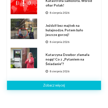
Katastrofa samolotu. Wśród
ofiar Polak!
8 sierpnia 2026
Jeździł bez majtek na
hulajnodze. Potem było
jeszcze gorzej!
8 sierpnia 2026
Katarzyna Dowbor złamała
nogę! Co z „Pytaniem na
Śniadanie”?
8 sierpnia 2026
Zobacz więcej