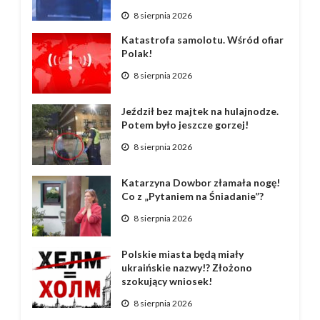
8 sierpnia 2026
Katastrofa samolotu. Wśród ofiar
Polak!
8 sierpnia 2026
Jeździł bez majtek na hulajnodze.
Potem było jeszcze gorzej!
8 sierpnia 2026
Katarzyna Dowbor złamała nogę!
Co z „Pytaniem na Śniadanie”?
8 sierpnia 2026
Polskie miasta będą miały
ukraińskie nazwy!? Złożono
szokujący wniosek!
8 sierpnia 2026