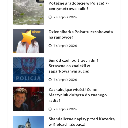
Potężne gradobicie w Polsce! 7-
centymetrowe kulki!
7 sierpnia 2026
Dziennikarka Polsatu zszokowała
na ramówce!
7 sierpnia 2026
Smród czuli od trzech dni!
Straszne co znaleźli w
zaparkowanym aucie!
7 sierpnia 2026
Zaskakujące wieści! Zenon
Martyniuk dołącza do znanego
radia!
7 sierpnia 2026
Skandaliczne napisy przed Katedrą
w Kielcach. Zobacz!