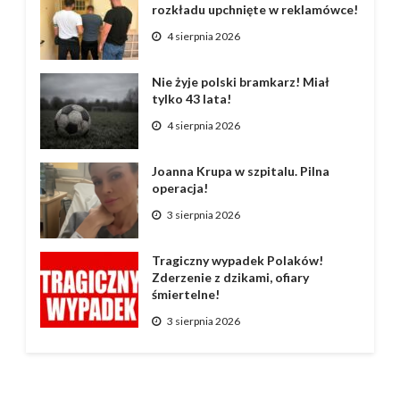
rozkładu upchnięte w reklamówce!
4 sierpnia 2026
Nie żyje polski bramkarz! Miał
tylko 43 lata!
4 sierpnia 2026
Joanna Krupa w szpitalu. Pilna
operacja!
3 sierpnia 2026
Tragiczny wypadek Polaków!
Zderzenie z dzikami, ofiary
śmiertelne!
3 sierpnia 2026