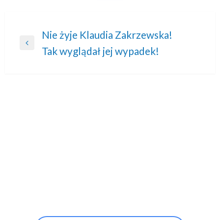
Nawigacja
Nie żyje Klaudia Zakrzewska!
Previous
Tak wyglądał jej wypadek!
wpisu
Post