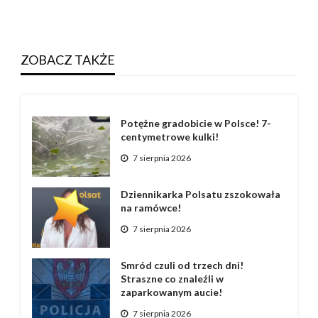
ZOBACZ TAKŻE
Potężne gradobicie w Polsce! 7-
centymetrowe kulki!
7 sierpnia 2026
Dziennikarka Polsatu zszokowała
na ramówce!
7 sierpnia 2026
Smród czuli od trzech dni!
Straszne co znaleźli w
zaparkowanym aucie!
7 sierpnia 2026