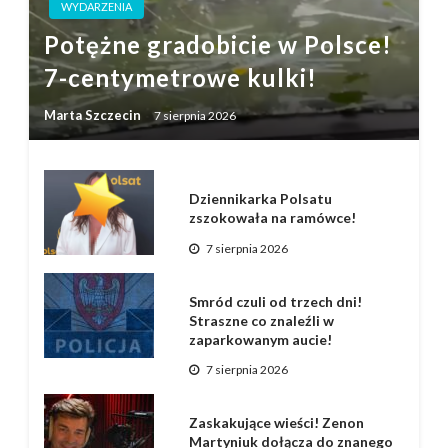
WYDARZENIA
Potężne gradobicie w Polsce!
7-centymetrowe kulki!
Marta Szczecin
7 sierpnia 2026
Dziennikarka Polsatu
zszokowała na ramówce!
7 sierpnia 2026
Smród czuli od trzech dni!
Straszne co znaleźli w
zaparkowanym aucie!
7 sierpnia 2026
Zaskakujące wieści! Zenon
Martyniuk dołącza do znanego