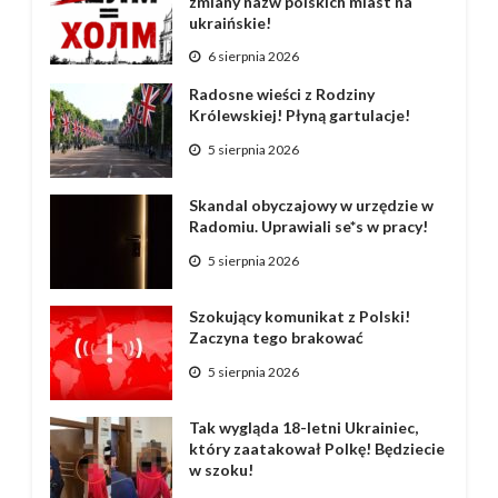
zmiany nazw polskich miast na
ukraińskie!
6 sierpnia 2026
Radosne wieści z Rodziny
Królewskiej! Płyną gartulacje!
5 sierpnia 2026
Skandal obyczajowy w urzędzie w
Radomiu. Uprawiali se*s w pracy!
5 sierpnia 2026
Szokujący komunikat z Polski!
Zaczyna tego brakować
5 sierpnia 2026
Tak wygląda 18-letni Ukrainiec,
który zaatakował Polkę! Będziecie
w szoku!