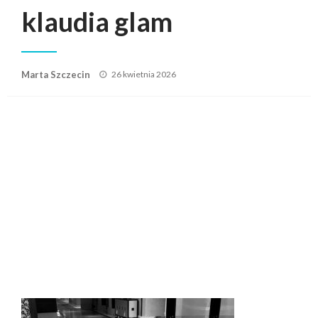
klaudia glam
Posted
Marta Szczecin
26 kwietnia 2026
on