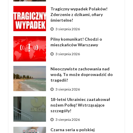
Tragiczny wypadek Polaków!
Zderzenie z dzikami, ofiary
śmiertelne!
3 sierpnia 2026
Pilny komunikat! Chodzi o
mieszkańców Warszawy
3 sierpnia 2026
Nieoczywiste zachowania nad
wodą. To może doprowadzić do
tragedii!
3 sierpnia 2026
18-letni Ukrainiec zaatakował
nożem Polkę! Wstrząsające
szczegóły!
3 sierpnia 2026
Czarna seria u polskiej