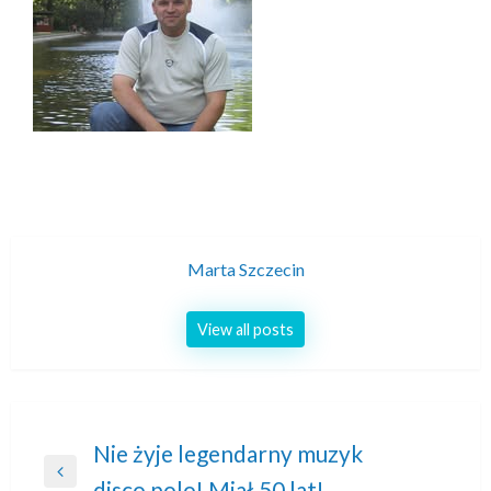
Marta Szczecin
View all posts
Nawigacja
Nie żyje legendarny muzyk
Previous
disco polo! Miał 50 lat!