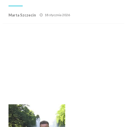
Posted
Marta Szczecin
18 stycznia 2026
on