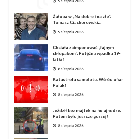
9 sierpnia 2026
Żałoba w „Na dobre i na złe”.
Tomasz Ciachorowski…
9 sierpnia 2026
Chciała zaimponować „fajnym
chłopakom”. Potężna wpadka 19-
latki!
8 sierpnia 2026
Katastrofa samolotu. Wśród ofiar
Polak!
8 sierpnia 2026
Jeździł bez majtek na hulajnodze.
Potem było jeszcze gorzej!
8 sierpnia 2026