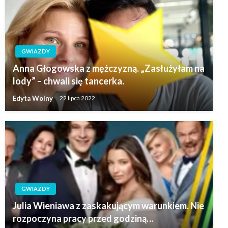
GWIAZDY
Anna Głogowska z mężczyzną. „Zasłużyłam na
lody” – chwali się tancerka.
Edyta Wolny
22 lipca 2022
GWIAZDY
Julia Wieniawa z zaskakującym warunkiem. Nie
rozpoczyna pracy przed godziną…