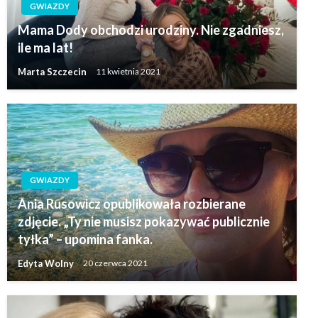
GWIAZDY
Mama Dody obchodzi urodziny. Nie zgadniesz,
ile ma lat!
Marta Szczecin
11 kwietnia 2021
GWIAZDY
Ania Rusowicz opublikowała rozbierane
zdjęcie. „Ty nie musisz pokazywać publicznie
tyłka” – upomina fanka.
Edyta Wolny
20 czerwca 2021