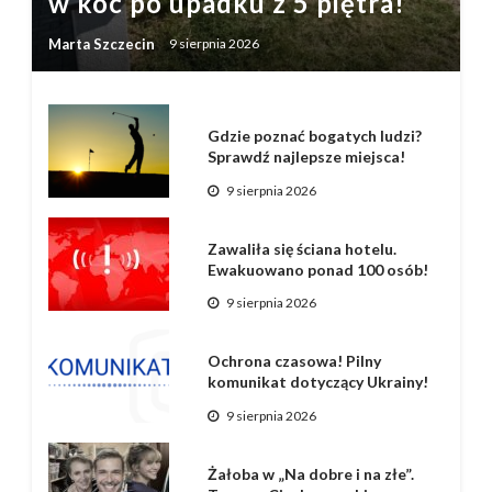
w koc po upadku z 5 piętra!
Marta Szczecin
9 sierpnia 2026
Gdzie poznać bogatych ludzi?
Sprawdź najlepsze miejsca!
9 sierpnia 2026
Zawaliła się ściana hotelu.
Ewakuowano ponad 100 osób!
9 sierpnia 2026
Ochrona czasowa! Pilny
komunikat dotyczący Ukrainy!
9 sierpnia 2026
Żałoba w „Na dobre i na złe”.