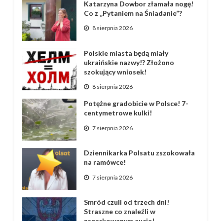
Katarzyna Dowbor złamała nogę!
Co z „Pytaniem na Śniadanie”?
8 sierpnia 2026
Polskie miasta będą miały
ukraińskie nazwy!? Złożono
szokujący wniosek!
8 sierpnia 2026
Potężne gradobicie w Polsce! 7-
centymetrowe kulki!
7 sierpnia 2026
Dziennikarka Polsatu zszokowała
na ramówce!
7 sierpnia 2026
Smród czuli od trzech dni!
Straszne co znaleźli w
zaparkowanym aucie!