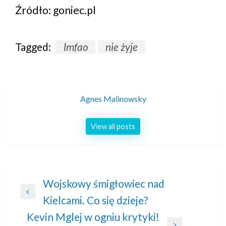
Źródło: goniec.pl
Tagged:
lmfao
nie żyje
Agnes Malinowsky
View all posts
Nawigacja
Wojskowy śmigłowiec nad
Previous
Kielcami. Co się dzieje?
wpisu
Post
Kevin Mglej w ogniu krytyki!