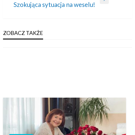
Next
Szokująca sytuacja na weselu!
Post
ZOBACZ TAKŻE