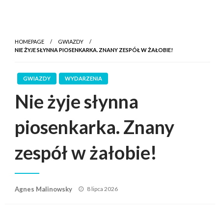
HOMEPAGE
GWIAZDY
NIE ŻYJE SŁYNNA PIOSENKARKA. ZNANY ZESPÓŁ W ŻAŁOBIE!
GWIAZDY
WYDARZENIA
Nie żyje słynna
piosenkarka. Znany
zespół w żałobie!
Posted
Agnes Malinowsky
8 lipca 2026
on