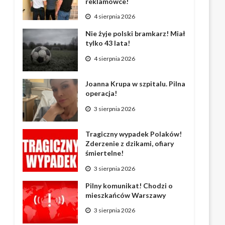
reklamówce!
4 sierpnia 2026
Nie żyje polski bramkarz! Miał
tylko 43 lata!
4 sierpnia 2026
Joanna Krupa w szpitalu. Pilna
operacja!
3 sierpnia 2026
Tragiczny wypadek Polaków!
Zderzenie z dzikami, ofiary
śmiertelne!
3 sierpnia 2026
Pilny komunikat! Chodzi o
mieszkańców Warszawy
3 sierpnia 2026