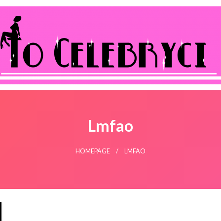
ocelebryci.pl
Lmfao
HOMEPAGE
LMFAO