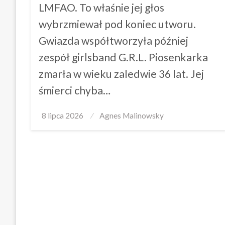
LMFAO. To właśnie jej głos
wybrzmiewał pod koniec utworu.
Gwiazda współtworzyła później
zespół girlsband G.R.L. Piosenkarka
zmarła w wieku zaledwie 36 lat. Jej
śmierci chyba…
Posted
8 lipca 2026
Agnes Malinowsky
on