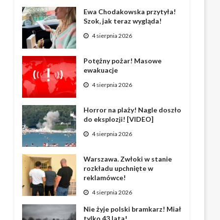
Ewa Chodakowska przytyła!
Szok, jak teraz wygląda!
4 sierpnia 2026
Potężny pożar! Masowe
ewakuacje
4 sierpnia 2026
Horror na plaży! Nagle doszło
do eksplozji! [VIDEO]
4 sierpnia 2026
Warszawa. Zwłoki w stanie
rozkładu upchnięte w
reklamówce!
4 sierpnia 2026
Nie żyje polski bramkarz! Miał
tylko 43 lata!