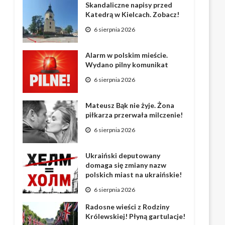
Skandaliczne napisy przed
Katedrą w Kielcach. Zobacz!
6 sierpnia 2026
Alarm w polskim mieście.
Wydano pilny komunikat
6 sierpnia 2026
Mateusz Bąk nie żyje. Żona
piłkarza przerwała milczenie!
6 sierpnia 2026
Ukraiński deputowany
domaga się zmiany nazw
polskich miast na ukraińskie!
6 sierpnia 2026
Radosne wieści z Rodziny
Królewskiej! Płyną gartulacje!