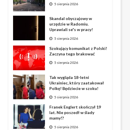
5 sierpnia 2026
Skandal obyczajowy w
urzędzie w Radomiu.
Uprawiali se*s w pracy!
5 sierpnia 2026
Szokujący komunikat z Polski!
Zaczyna tego brakować
5 sierpnia 2026
Tak wygląda 18-letni
Ukrainiec, który zaatakował
Polkę! Będziecie w szoku!
5 sierpnia 2026
Franek Englert skończył 19
lat. Nie poszedł w ślady
mamy!?
5 sierpnia 2026