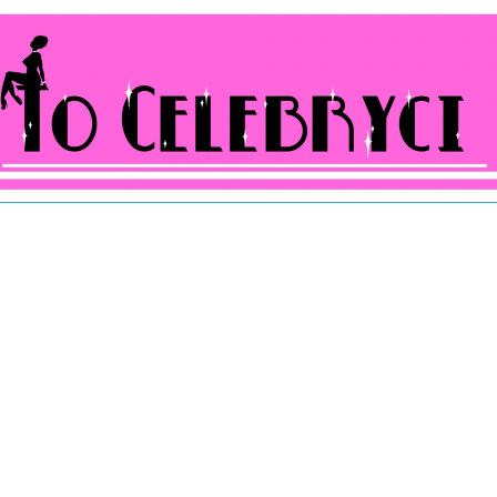
ocelebryci.pl