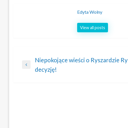
Edyta Wolny
View all posts
Nawigacja
Niepokojące wieści o Ryszardzie R
Previous
decyzję!
wpisu
Post