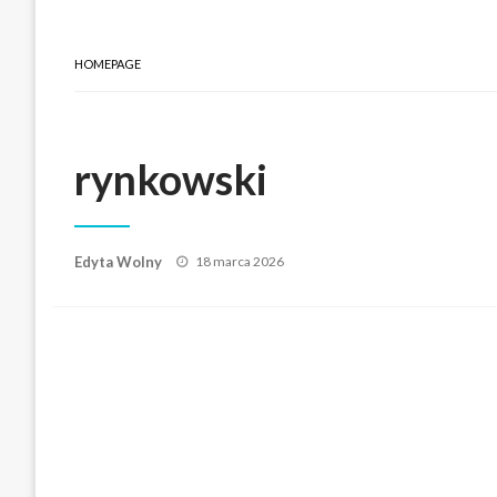
HOMEPAGE
rynkowski
Posted
Edyta Wolny
18 marca 2026
on