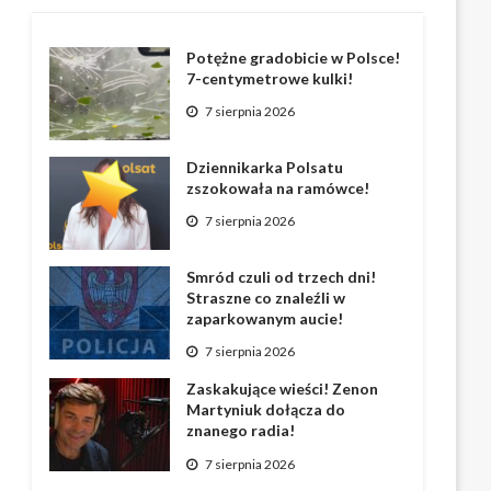
Potężne gradobicie w Polsce!
7-centymetrowe kulki!
7 sierpnia 2026
Dziennikarka Polsatu
zszokowała na ramówce!
7 sierpnia 2026
Smród czuli od trzech dni!
Straszne co znaleźli w
zaparkowanym aucie!
7 sierpnia 2026
Zaskakujące wieści! Zenon
Martyniuk dołącza do
znanego radia!
7 sierpnia 2026