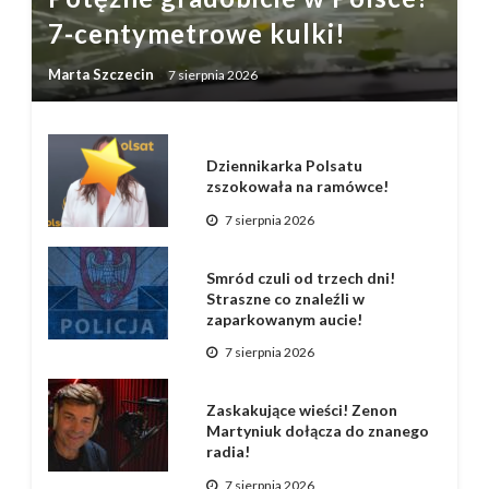
7-centymetrowe kulki!
Marta Szczecin
7 sierpnia 2026
Dziennikarka Polsatu
zszokowała na ramówce!
7 sierpnia 2026
Smród czuli od trzech dni!
Straszne co znaleźli w
zaparkowanym aucie!
7 sierpnia 2026
Zaskakujące wieści! Zenon
Martyniuk dołącza do znanego
radia!
7 sierpnia 2026