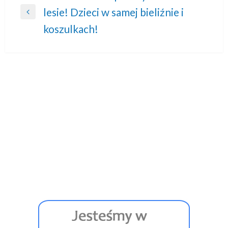
lesie! Dzieci w samej bieliźnie i
wpisu
Previous
koszulkach!
Post