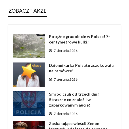
ZOBACZ TAKŻE
Potężne gradobicie w Polsce! 7-
centymetrowe kulki!
7 sierpnia 2026
Dziennikarka Polsatu zszokowała
na ramówce!
7 sierpnia 2026
Smród czuli od trzech dni!
Straszne co znaleźli w
zaparkowanym aucie!
7 sierpnia 2026
Zaskakujące wieści! Zenon
Martyniuk dołącza do znanego