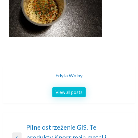
Edyta Wolny
View all posts
Nawigacja
Pilne ostrzeżenie GIS. Te
produkty Knorr mają metal i