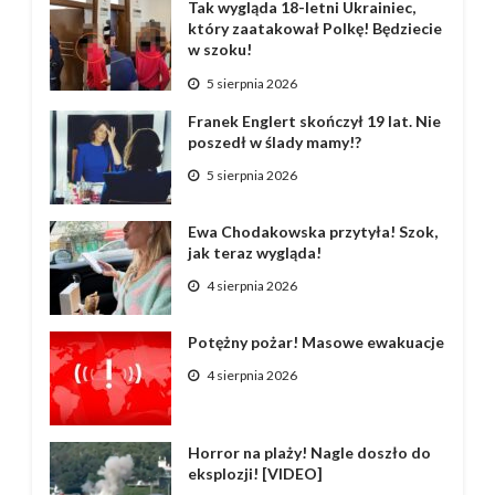
Tak wygląda 18-letni Ukrainiec,
który zaatakował Polkę! Będziecie
w szoku!
5 sierpnia 2026
Franek Englert skończył 19 lat. Nie
poszedł w ślady mamy!?
5 sierpnia 2026
Ewa Chodakowska przytyła! Szok,
jak teraz wygląda!
4 sierpnia 2026
Potężny pożar! Masowe ewakuacje
4 sierpnia 2026
Horror na plaży! Nagle doszło do
eksplozji! [VIDEO]