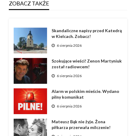
ZOBACZ TAKŻE
Skandaliczne napisy przed Katedrą
w Kielcach. Zobacz!
6 sierpnia 2026
Szokujące wieści! Zenon Martyniuk
został radiowcem!
6 sierpnia 2026
Alarm w polskim mieście. Wydano
pilny komunikat
6 sierpnia 2026
Mateusz Bąk nie żyje. Żona
piłkarza przerwała milczenie!