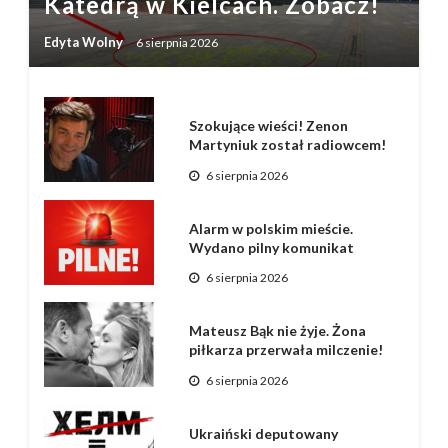
Katedrą w Kielcach. Zobacz!
Edyta Wolny
6 sierpnia 2026
Szokujące wieści! Zenon
Martyniuk został radiowcem!
6 sierpnia 2026
Alarm w polskim mieście.
Wydano pilny komunikat
6 sierpnia 2026
Mateusz Bąk nie żyje. Żona
piłkarza przerwała milczenie!
6 sierpnia 2026
Ukraiński deputowany