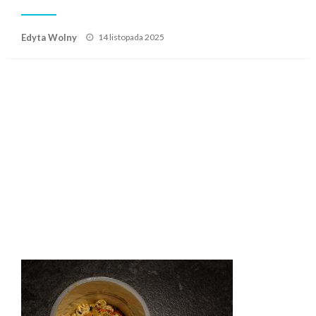
Posted
Edyta Wolny
14 listopada 2025
on