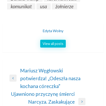
komunikat
usa
żołnierze
Edyta Wolny
View all posts
Nawigacja
Mariusz Węgłowski
potwierdza! „Odeszła nasza
wpisu
Previous
kochana córeczka”
Post
Ujawniono przyczynę śmierci
Narcyza. Zaskakujące
Next