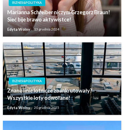
BIZNES&POLITYKA
Marianna Schreiber niczym Grzegorz Braun!
Sieć bije brawo aktywistce!
Edyta Wolny
13 grudnia 2024
BIZNES&POLITYKA
Znane linie lotnicze zbankrutowały?
Wszystkie loty odwołane!
Edyta Wolny
20 grudnia 2025