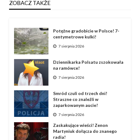
ZOBACZ TAKŻE
Potężne gradobicie w Polsce! 7-
centymetrowe kulki!
7 sierpnia 2026
Dziennikarka Polsatu zszokowała
na ramówce!
7 sierpnia 2026
Smród czuli od trzech dni!
Straszne co znaleźli w
zaparkowanym aucie!
7 sierpnia 2026
Zaskakujące wieści! Zenon
Martyniuk dołącza do znanego
radia!