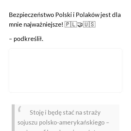
Bezpieczeństwo Polski i Polaków jest dla
mnie najważniejsze! 🇵🇱🤝🇺🇸
– podkreślił.
Stoję i będę stać na straży
sojuszu polsko-amerykańskiego –