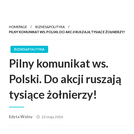
HOMEPAGE
BIZNES&POLITYKA
PILNY KOMUNIKAT WS. POLSKI. DO AKCJI RUSZAJĄ TYSIĄCE ŻOŁNIERZY!
BIZNES&POLITYKA
Pilny komunikat ws.
Polski. Do akcji ruszają
tysiące żołnierzy!
Posted
Edyta Wolny
22 maja 2026
on