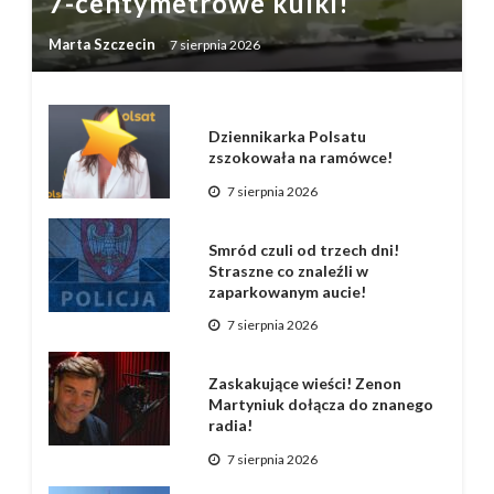
7-centymetrowe kulki!
Marta Szczecin
7 sierpnia 2026
Dziennikarka Polsatu
zszokowała na ramówce!
7 sierpnia 2026
Smród czuli od trzech dni!
Straszne co znaleźli w
zaparkowanym aucie!
7 sierpnia 2026
Zaskakujące wieści! Zenon
Martyniuk dołącza do znanego
radia!
7 sierpnia 2026