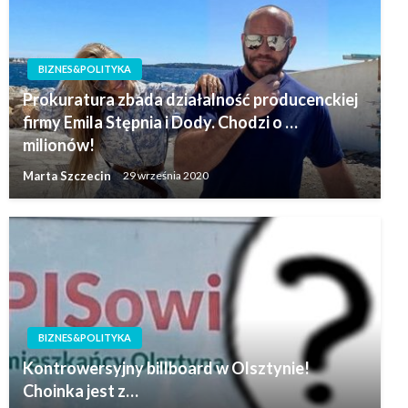
BIZNES&POLITYKA
Prokuratura zbada działalność producenckiej
firmy Emila Stępnia i Dody. Chodzi o …
milionów!
Marta Szczecin
29 września 2020
BIZNES&POLITYKA
Kontrowersyjny billboard w Olsztynie!
Choinka jest z…