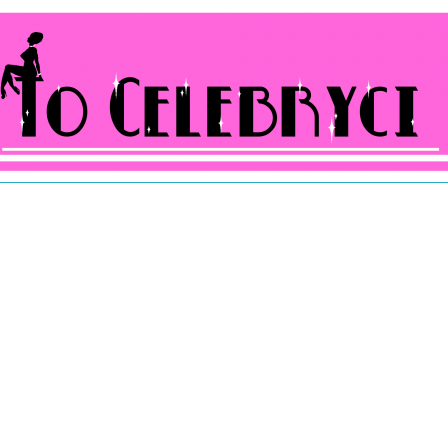
ocelebryci.pl