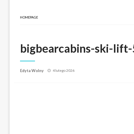
HOMEPAGE
bigbearcabins-ski-lif
Posted
Edyta Wolny
4 lutego 2026
on