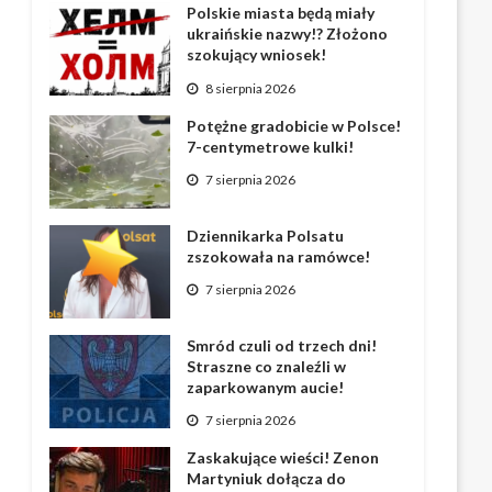
Polskie miasta będą miały
ukraińskie nazwy!? Złożono
szokujący wniosek!
8 sierpnia 2026
Potężne gradobicie w Polsce!
7-centymetrowe kulki!
7 sierpnia 2026
Dziennikarka Polsatu
zszokowała na ramówce!
7 sierpnia 2026
Smród czuli od trzech dni!
Straszne co znaleźli w
zaparkowanym aucie!
7 sierpnia 2026
Zaskakujące wieści! Zenon
Martyniuk dołącza do