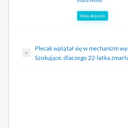
Edyta Wolny
View all posts
Nawigacja
Plecak wplątał się w mechanizm wyc
Previous
Szokujące, dlaczego 22-latka zmarł
wpisu
Post