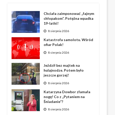
Chciała zaimponować „fajnym
chłopakom”. Potężna wpadka
19-latki!
8 sierpnia 2026
Katastrofa samolotu. Wśród
ofiar Polak!
8 sierpnia 2026
Jeździł bez majtek na
hulajnodze. Potem było
jeszcze gorzej!
8 sierpnia 2026
Katarzyna Dowbor złamała
nogę! Co z „Pytaniem na
Śniadanie”?
8 sierpnia 2026