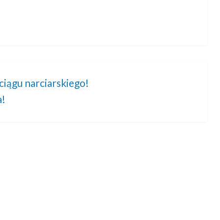
iągu narciarskiego!
a!