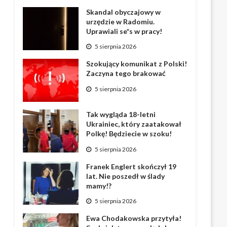
Skandal obyczajowy w
urzędzie w Radomiu.
Uprawiali se*s w pracy!
5 sierpnia 2026
Szokujący komunikat z Polski!
Zaczyna tego brakować
5 sierpnia 2026
Tak wygląda 18-letni
Ukrainiec, który zaatakował
Polkę! Będziecie w szoku!
5 sierpnia 2026
Franek Englert skończył 19
lat. Nie poszedł w ślady
mamy!?
5 sierpnia 2026
Ewa Chodakowska przytyła!