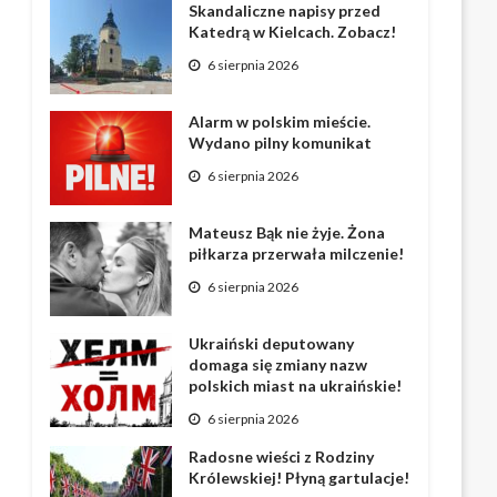
Skandaliczne napisy przed
Katedrą w Kielcach. Zobacz!
6 sierpnia 2026
Alarm w polskim mieście.
Wydano pilny komunikat
6 sierpnia 2026
Mateusz Bąk nie żyje. Żona
piłkarza przerwała milczenie!
6 sierpnia 2026
Ukraiński deputowany
domaga się zmiany nazw
polskich miast na ukraińskie!
6 sierpnia 2026
Radosne wieści z Rodziny
Królewskiej! Płyną gartulacje!