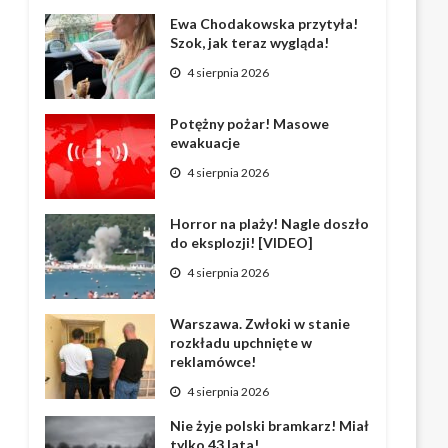
Ewa Chodakowska przytyła!
Szok, jak teraz wygląda!
4 sierpnia 2026
Potężny pożar! Masowe
ewakuacje
4 sierpnia 2026
Horror na plaży! Nagle doszło
do eksplozji! [VIDEO]
4 sierpnia 2026
Warszawa. Zwłoki w stanie
rozkładu upchnięte w
reklamówce!
4 sierpnia 2026
Nie żyje polski bramkarz! Miał
tylko 43 lata!