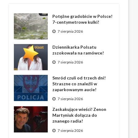
Potężne gradobicie w Polsce!
7-centymetrowe kulki!
7 sierpnia 2026
Dziennikarka Polsatu
zszokowała na ramówce!
7 sierpnia 2026
Smród czuli od trzech dni!
Straszne co znaleźli w
zaparkowanym aucie!
7 sierpnia 2026
Zaskakujące wieści! Zenon
Martyniuk dołącza do
znanego radia!
7 sierpnia 2026