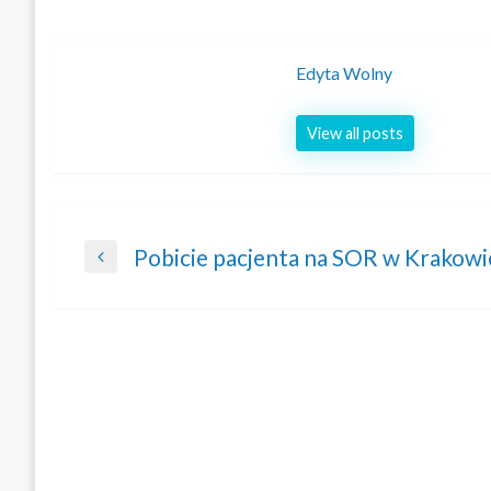
Edyta Wolny
View all posts
Nawigacja
Pobicie pacjenta na SOR w Krakowi
Previous
wpisu
Post