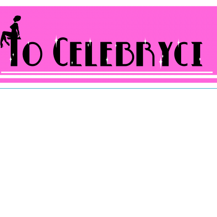
ocelebryci.pl