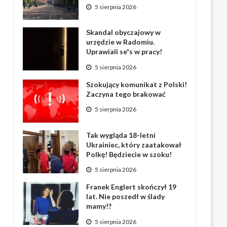
5 sierpnia 2026
Skandal obyczajowy w
urzędzie w Radomiu.
Uprawiali se*s w pracy!
5 sierpnia 2026
Szokujący komunikat z Polski!
Zaczyna tego brakować
5 sierpnia 2026
Tak wygląda 18-letni
Ukrainiec, który zaatakował
Polkę! Będziecie w szoku!
5 sierpnia 2026
Franek Englert skończył 19
lat. Nie poszedł w ślady
mamy!?
5 sierpnia 2026