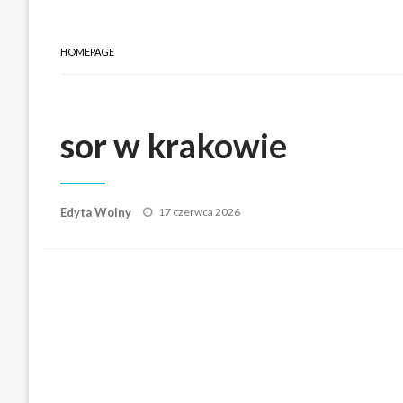
HOMEPAGE
sor w krakowie
Posted
Edyta Wolny
17 czerwca 2026
on