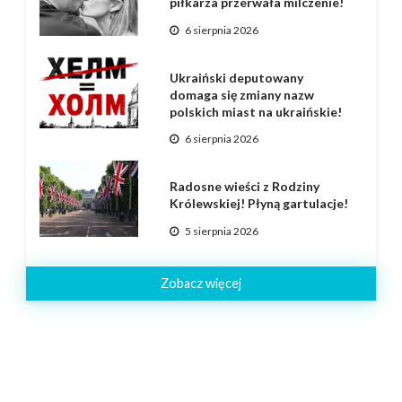
piłkarza przerwała milczenie!
6 sierpnia 2026
Ukraiński deputowany
domaga się zmiany nazw
polskich miast na ukraińskie!
6 sierpnia 2026
Radosne wieści z Rodziny
Królewskiej! Płyną gartulacje!
5 sierpnia 2026
Zobacz więcej