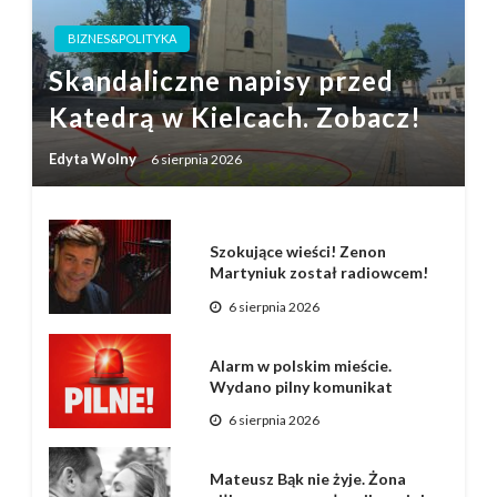
BIZNES&POLITYKA
Skandaliczne napisy przed
Katedrą w Kielcach. Zobacz!
Edyta Wolny
6 sierpnia 2026
Szokujące wieści! Zenon
Martyniuk został radiowcem!
6 sierpnia 2026
Alarm w polskim mieście.
Wydano pilny komunikat
6 sierpnia 2026
Mateusz Bąk nie żyje. Żona