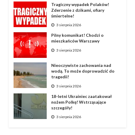
Tragiczny wypadek Polaków!
Zderzenie z dzikami, ofiary
śmiertelne!
3 sierpnia 2026
Pilny komunikat! Chodzi o
mieszkańców Warszawy
3 sierpnia 2026
Nieoczywiste zachowania nad
wodą. To może doprowadzić do
tragedii!
3 sierpnia 2026
18-letni Ukrainiec zaatakował
nożem Polkę! Wstrząsające
szczegóły!
3 sierpnia 2026