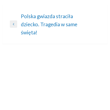
Nawigacja
Polska gwiazda straciła
dziecko. Tragedia w same
wpisu
Previous
święta!
Post