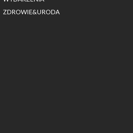
ZDROWIE&URODA