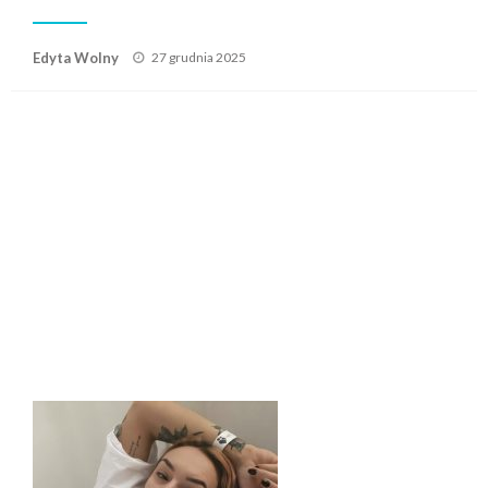
Posted
Edyta Wolny
27 grudnia 2025
on