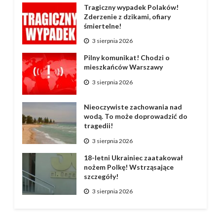
Tragiczny wypadek Polaków!
Zderzenie z dzikami, ofiary
śmiertelne!
3 sierpnia 2026
Pilny komunikat! Chodzi o
mieszkańców Warszawy
3 sierpnia 2026
Nieoczywiste zachowania nad
wodą. To może doprowadzić do
tragedii!
3 sierpnia 2026
18-letni Ukrainiec zaatakował
nożem Polkę! Wstrząsające
szczegóły!
3 sierpnia 2026