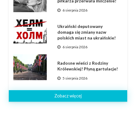
piłkarza przerwała milczenie!
6 sierpnia 2026
Ukraiński deputowany
domaga się zmiany nazw
polskich miast na ukraińskie!
6 sierpnia 2026
Radosne wieści z Rodziny
Królewskiej! Płyną gartulacje!
5 sierpnia 2026
Zobacz więcej