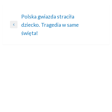
Nawigacja
Polska gwiazda straciła
dziecko. Tragedia w same
wpisu
Previous
święta!
Post