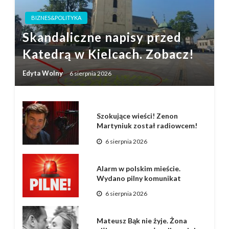
BIZNES&POLITYKA
Skandaliczne napisy przed
Katedrą w Kielcach. Zobacz!
Edyta Wolny
6 sierpnia 2026
Szokujące wieści! Zenon
Martyniuk został radiowcem!
6 sierpnia 2026
Alarm w polskim mieście.
Wydano pilny komunikat
6 sierpnia 2026
Mateusz Bąk nie żyje. Żona