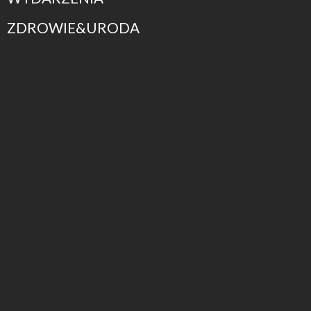
ZDROWIE&URODA