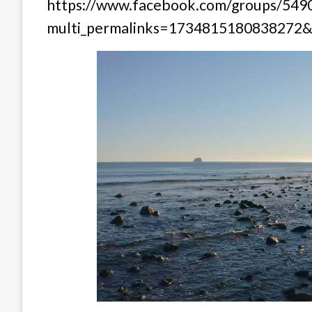
https://www.facebook.com/groups/54
multi_permalinks=1734815180838272&h