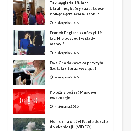
Tak wygląda 18-letni
Ukrainiec, który zaatakował
Polkę! Będziecie w szoku!
5 sierpnia 2026
Franek Englert skończył 19
lat. Nie poszedł w ślady
mamy!?
5 sierpnia 2026
Ewa Chodakowska przytyła!
Szok, jak teraz wygląda!
4 sierpnia 2026
Potężny pożar! Masowe
ewakuacje
4 sierpnia 2026
Horror na plaży! Nagle doszło
do eksplozji! [VIDEO]