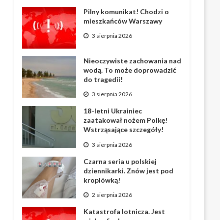
Pilny komunikat! Chodzi o
mieszkańców Warszawy
3 sierpnia 2026
Nieoczywiste zachowania nad
wodą. To może doprowadzić
do tragedii!
3 sierpnia 2026
18-letni Ukrainiec
zaatakował nożem Polkę!
Wstrząsające szczegóły!
3 sierpnia 2026
Czarna seria u polskiej
dziennikarki. Znów jest pod
kroplówką!
2 sierpnia 2026
Katastrofa lotnicza. Jest