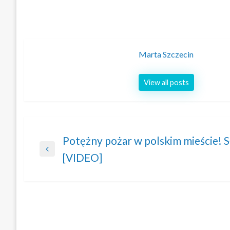
Marta Szczecin
View all posts
Nawigacja
Potężny pożar w polskim mieście! 
Previous
[VIDEO]
wpisu
Post