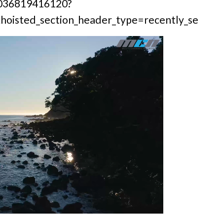
9036819416120?
oisted_section_header_type=recently_seen