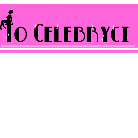
ocelebryci.pl