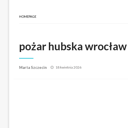
HOMEPAGE
pożar hubska wrocław
Posted
Marta Szczecin
18 kwietnia 2026
on