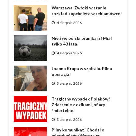
Warszawa. Zwłoki w stanie
rozkładu upchnięte w reklamówce!
4 sierpnia 2026
Nie żyje polski bramkarz! Miał
tylko 43 lata!
4 sierpnia 2026
Joanna Krupa w szpitalu. Pilna
operacja!
3 sierpnia 2026
Tragiczny wypadek Polaków!
Zderzenie z dzikami, ofiary
śmiertelne!
3 sierpnia 2026
Pilny komunikat! Chodzi o
mieszkańców Warszawy