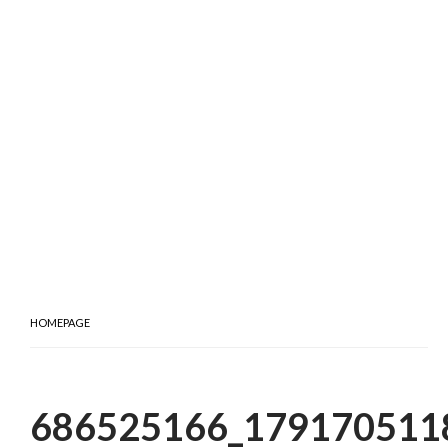
HOMEPAGE
686525166_179170511