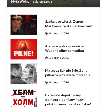
Edyta Wolny
6 sierpnia 2026
Szokujące wieści! Zenon
Martyniuk został radiowcem!
6 sierpnia 2026
Alarm w polskim mieście.
Wydano pilny komunikat
6 sierpnia 2026
Mateusz Bąk nie żyje. Żona
piłkarza przerwała milczenie!
6 sierpnia 2026
Ukraiński deputowany
domaga się zmiany nazw
polskich miast na ukraińskie!