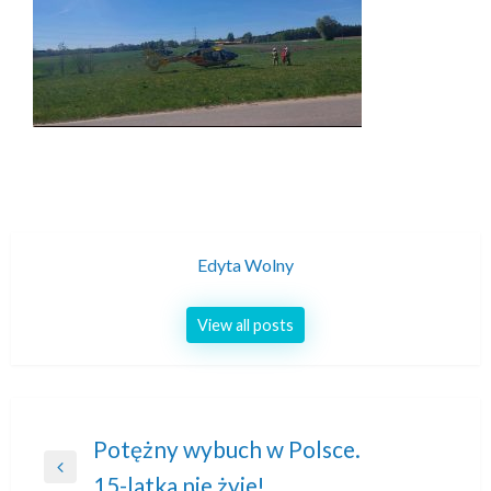
Edyta Wolny
View all posts
Nawigacja
Potężny wybuch w Polsce.
Previous
15-latka nie żyje!