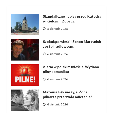
Skandaliczne napisy przed Katedrą
w Kielcach. Zobacz!
6 sierpnia 2026
Szokujące wieści! Zenon Martyniuk
został radiowcem!
6 sierpnia 2026
Alarm w polskim mieście. Wydano
pilny komunikat
6 sierpnia 2026
Mateusz Bąk nie żyje. Żona
piłkarza przerwała milczenie!
6 sierpnia 2026