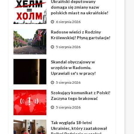
Ukraiński deputowany
domaga się zmiany nazw
polskich miast na ukraińskie!
6 sierpnia 2026
Radosne wieści z Rodziny
Królewskiej! Płyną gartulacje!
5 sierpnia 2026
Skandal obyczajowy w
urzędzie w Radomiu.
Uprawiali se*s w pracy!
5 sierpnia 2026
Szokujący komunikat z Polski!
Zaczyna tego brakować
5 sierpnia 2026
Tak wygląda 18-letni
Ukrainiec, który zaatakował
Polkę! Będziecie w szoku!