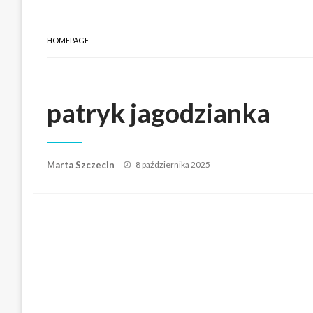
HOMEPAGE
patryk jagodzianka
Posted
Marta Szczecin
8 października 2025
on