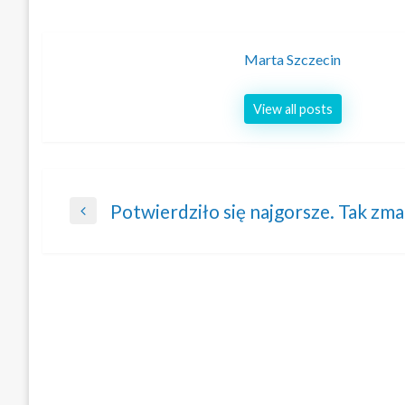
Marta Szczecin
View all posts
Nawigacja
Potwierdziło się najgorsze. Tak zma
Previous
wpisu
Post