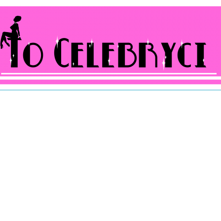
ocelebryci.pl