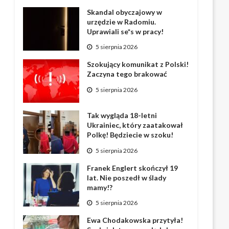
Skandal obyczajowy w
urzędzie w Radomiu.
Uprawiali se*s w pracy!
5 sierpnia 2026
Szokujący komunikat z Polski!
Zaczyna tego brakować
5 sierpnia 2026
Tak wygląda 18-letni
Ukrainiec, który zaatakował
Polkę! Będziecie w szoku!
5 sierpnia 2026
Franek Englert skończył 19
lat. Nie poszedł w ślady
mamy!?
5 sierpnia 2026
Ewa Chodakowska przytyła!