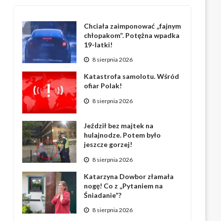
Chciała zaimponować „fajnym
chłopakom”. Potężna wpadka
19-latki!
8 sierpnia 2026
Katastrofa samolotu. Wśród
ofiar Polak!
8 sierpnia 2026
Jeździł bez majtek na
hulajnodze. Potem było
jeszcze gorzej!
8 sierpnia 2026
Katarzyna Dowbor złamała
nogę! Co z „Pytaniem na
Śniadanie”?
8 sierpnia 2026