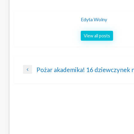
Edyta Wolny
View all posts
Nawigacja
Pożar akademika! 16 dziewczynek n
Previous
wpisu
Post