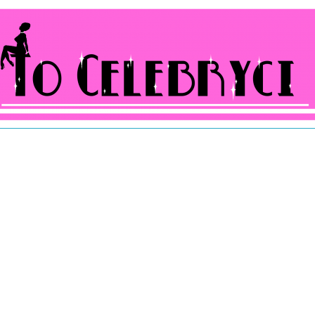
ocelebryci.pl