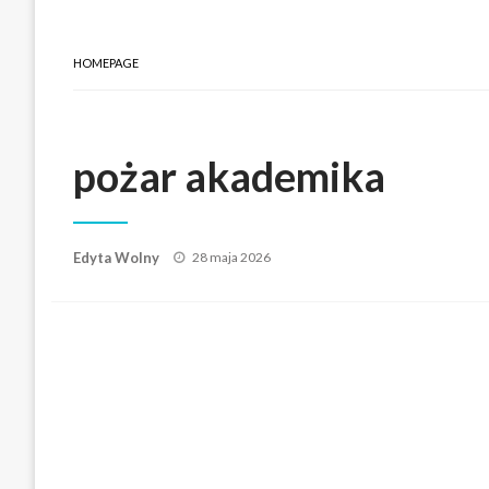
HOMEPAGE
pożar akademika
Posted
Edyta Wolny
28 maja 2026
on