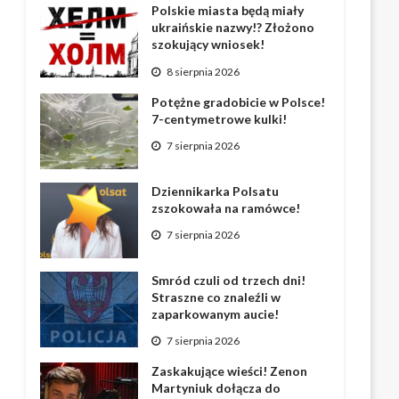
Polskie miasta będą miały
ukraińskie nazwy!? Złożono
szokujący wniosek!
8 sierpnia 2026
Potężne gradobicie w Polsce!
7-centymetrowe kulki!
7 sierpnia 2026
Dziennikarka Polsatu
zszokowała na ramówce!
7 sierpnia 2026
Smród czuli od trzech dni!
Straszne co znaleźli w
zaparkowanym aucie!
7 sierpnia 2026
Zaskakujące wieści! Zenon
Martyniuk dołącza do