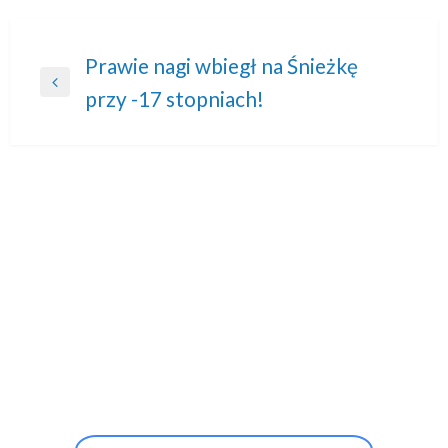
Nawigacja
Prawie nagi wbiegł na Śnieżkę
Previous
przy -17 stopniach!
wpisu
Post