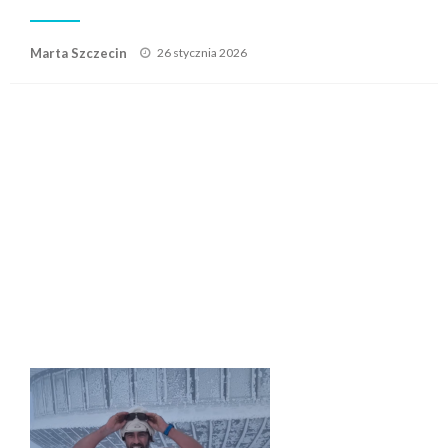
Posted
Marta Szczecin
26 stycznia 2026
on