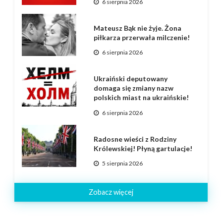
6 sierpnia 2026
Mateusz Bąk nie żyje. Żona
piłkarza przerwała milczenie!
6 sierpnia 2026
Ukraiński deputowany
domaga się zmiany nazw
polskich miast na ukraińskie!
6 sierpnia 2026
Radosne wieści z Rodziny
Królewskiej! Płyną gartulacje!
5 sierpnia 2026
Zobacz więcej