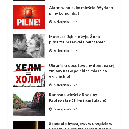
Alarm w polskim mieście. Wydano
pilny komunikat
6 sierpnia 2026
Mateusz Bąk nie żyje. Żona
piłkarza przerwała milczenie!
6 sierpnia 2026
Ukraiński deputowany domaga się
zmiany nazw polskich miast na
ukraińskie!
6 sierpnia 2026
Radosne wieści z Rodziny
Królewskiej! Płyną gartulacje!
5 sierpnia 2026
Skandal obyczajowy w urzędzie w
Radomiu. Uprawiali se*s w pracy!