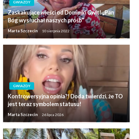
GWIAZDY
Zaskakujące wieści od Dominiki Gwit! „Pan
Bóg wysłuchał naszych próśb”
Marta Szczecin
10 sierpnia 2022
GWIAZDY
Kontrowersyjna opinia?! Doda twierdzi, że TO
jest teraz symbolem statusu!
Marta Szczecin
26 lipca 2026