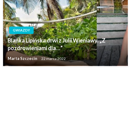
GWIAZDY
Blanka Lipińska drwi z Julii Wieniawy. „Z
pozdrowieniami dla…”
Marta Szczecin
22 marca 2022