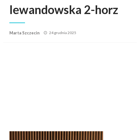
lewandowska 2-horz
Posted
Marta Szczecin
24 grudnia 2025
on