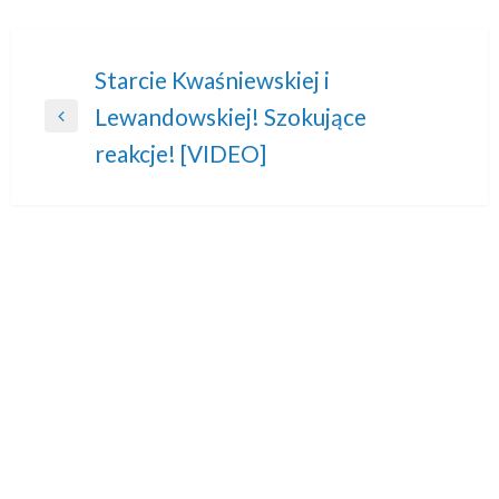
Nawigacja
Starcie Kwaśniewskiej i
Lewandowskiej! Szokujące
wpisu
Previous
reakcje! [VIDEO]
Post