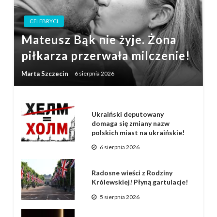
CELEBRYCI
Mateusz Bąk nie żyje. Żona
piłkarza przerwała milczenie!
Marta Szczecin
6 sierpnia 2026
Ukraiński deputowany
domaga się zmiany nazw
polskich miast na ukraińskie!
6 sierpnia 2026
Radosne wieści z Rodziny
Królewskiej! Płyną gartulacje!
5 sierpnia 2026