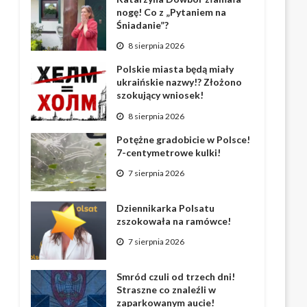
nogę! Co z „Pytaniem na
Śniadanie”?
8 sierpnia 2026
Polskie miasta będą miały
ukraińskie nazwy!? Złożono
szokujący wniosek!
8 sierpnia 2026
Potężne gradobicie w Polsce!
7-centymetrowe kulki!
7 sierpnia 2026
Dziennikarka Polsatu
zszokowała na ramówce!
7 sierpnia 2026
Smród czuli od trzech dni!
Straszne co znaleźli w
zaparkowanym aucie!