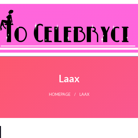
ocelebryci.pl
Laax
HOMEPAGE
LAAX