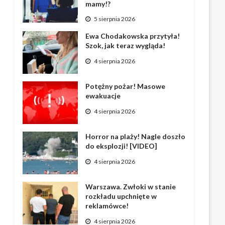
mamy!?
5 sierpnia 2026
Ewa Chodakowska przytyła!
Szok, jak teraz wygląda!
4 sierpnia 2026
Potężny pożar! Masowe
ewakuacje
4 sierpnia 2026
Horror na plaży! Nagle doszło
do eksplozji! [VIDEO]
4 sierpnia 2026
Warszawa. Zwłoki w stanie
rozkładu upchnięte w
reklamówce!
4 sierpnia 2026