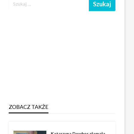
ZOBACZ TAKŻE
Katarzyna Dowbor złamała