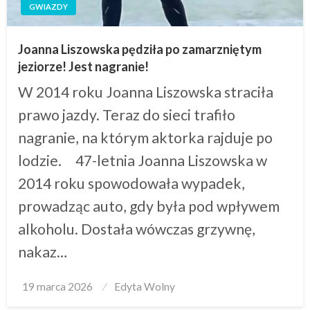
GWIAZDY
Joanna Liszowska pędziła po zamarzniętym
jeziorze! Jest nagranie!
W 2014 roku Joanna Liszowska straciła
prawo jazdy. Teraz do sieci trafiło
nagranie, na którym aktorka rajduje po
lodzie. 47-letnia Joanna Liszowska w
2014 roku spowodowała wypadek,
prowadząc auto, gdy była pod wpływem
alkoholu. Dostała wówczas grzywnę,
nakaz…
Posted
19 marca 2026
Edyta Wolny
on