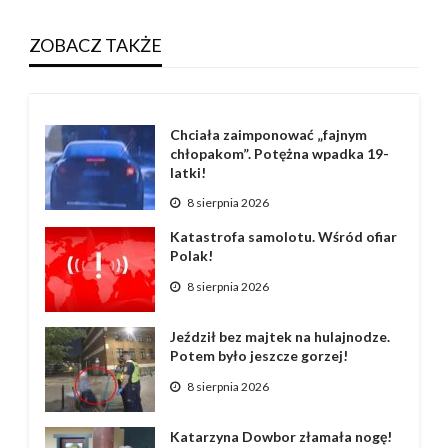
ZOBACZ TAKŻE
Chciała zaimponować „fajnym
chłopakom”. Potężna wpadka 19-
latki!
8 sierpnia 2026
Katastrofa samolotu. Wśród ofiar
Polak!
8 sierpnia 2026
Jeździł bez majtek na hulajnodze.
Potem było jeszcze gorzej!
8 sierpnia 2026
Katarzyna Dowbor złamała nogę!