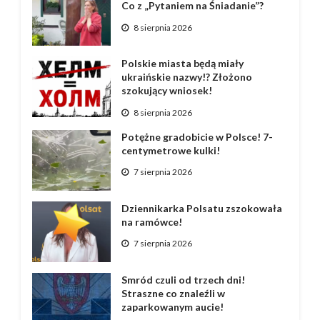
Co z „Pytaniem na Śniadanie”?
8 sierpnia 2026
Polskie miasta będą miały
ukraińskie nazwy!? Złożono
szokujący wniosek!
8 sierpnia 2026
Potężne gradobicie w Polsce! 7-
centymetrowe kulki!
7 sierpnia 2026
Dziennikarka Polsatu zszokowała
na ramówce!
7 sierpnia 2026
Smród czuli od trzech dni!
Straszne co znaleźli w
zaparkowanym aucie!