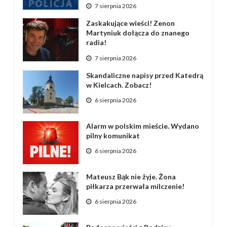
7 sierpnia 2026
Zaskakujące wieści! Zenon
Martyniuk dołącza do znanego
radia!
7 sierpnia 2026
Skandaliczne napisy przed Katedrą
w Kielcach. Zobacz!
6 sierpnia 2026
Alarm w polskim mieście. Wydano
pilny komunikat
6 sierpnia 2026
Mateusz Bąk nie żyje. Żona
piłkarza przerwała milczenie!
6 sierpnia 2026