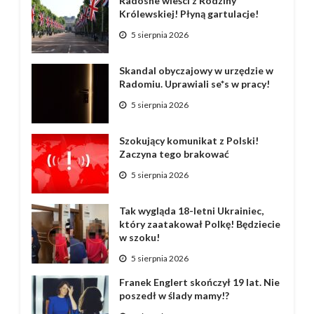
Radosne wieści z Rodziny
Królewskiej! Płyną gartulacje!
5 sierpnia 2026
Skandal obyczajowy w urzędzie w
Radomiu. Uprawiali se*s w pracy!
5 sierpnia 2026
Szokujący komunikat z Polski!
Zaczyna tego brakować
5 sierpnia 2026
Tak wygląda 18-letni Ukrainiec,
który zaatakował Polkę! Będziecie
w szoku!
5 sierpnia 2026
Franek Englert skończył 19 lat. Nie
poszedł w ślady mamy!?