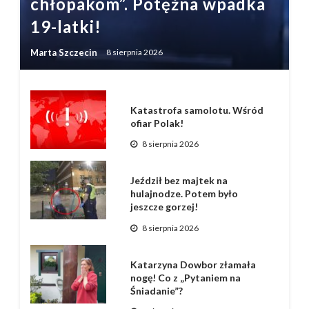
chłopakom”. Potężna wpadka
19-latki!
Marta Szczecin
8 sierpnia 2026
Katastrofa samolotu. Wśród
ofiar Polak!
8 sierpnia 2026
Jeździł bez majtek na
hulajnodze. Potem było
jeszcze gorzej!
8 sierpnia 2026
Katarzyna Dowbor złamała
nogę! Co z „Pytaniem na
Śniadanie”?