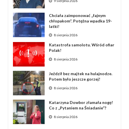
9 sierpnia 2026
Chciała zaimponować „fajnym
chłopakom”. Potężna wpadka 19-
latki!
8 sierpnia 2026
Katastrofa samolotu. Wśród ofiar
Polak!
8 sierpnia 2026
Jeździł bez majtek na hulajnodze.
Potem było jeszcze gorzej!
8 sierpnia 2026
Katarzyna Dowbor złamała nogę!
Co z „Pytaniem na Śniadanie”?
8 sierpnia 2026