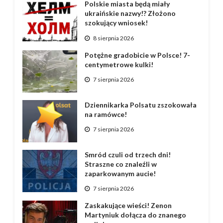
Polskie miasta będą miały
ukraińskie nazwy!? Złożono
szokujący wniosek!
8 sierpnia 2026
Potężne gradobicie w Polsce! 7-
centymetrowe kulki!
7 sierpnia 2026
Dziennikarka Polsatu zszokowała
na ramówce!
7 sierpnia 2026
Smród czuli od trzech dni!
Straszne co znaleźli w
zaparkowanym aucie!
7 sierpnia 2026
Zaskakujące wieści! Zenon
Martyniuk dołącza do znanego