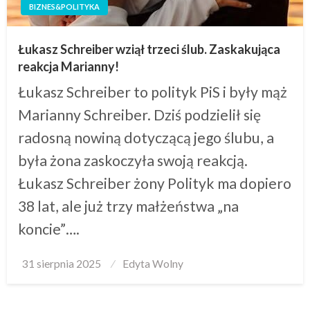
BIZNES&POLITYKA
Łukasz Schreiber wziął trzeci ślub. Zaskakująca
reakcja Marianny!
Łukasz Schreiber to polityk PiS i były mąż
Marianny Schreiber. Dziś podzielił się
radosną nowiną dotyczącą jego ślubu, a
była żona zaskoczyła swoją reakcją.
Łukasz Schreiber żony Polityk ma dopiero
38 lat, ale już trzy małżeństwa „na
koncie”….
Posted
31 sierpnia 2025
Edyta Wolny
on