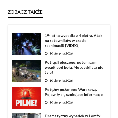
ZOBACZ TAKŻE
19-latka wypadła z 4 piętra. Atak
na ratowników w czasie
reanimacji! [VIDEO]
10 sierpnia 2026
Potrącił pieszego, potem sam
wpadł pod koła. Motocyklista nie
żyje!
10 sierpnia 2026
Potężny pożar pod Warszawą.
Pojawiły się szokujące informacje
10 sierpnia 2026
Dramatyczny wypadek w Łomży!