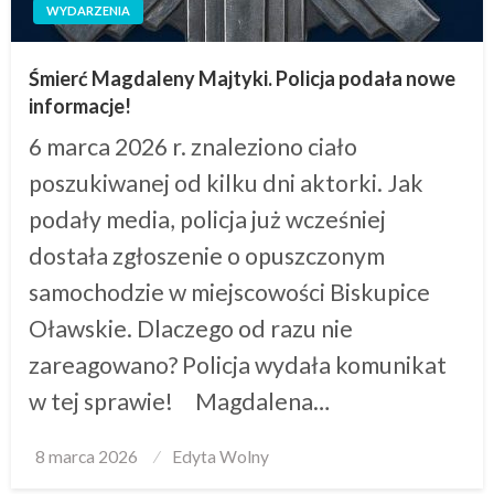
WYDARZENIA
Śmierć Magdaleny Majtyki. Policja podała nowe
informacje!
6 marca 2026 r. znaleziono ciało
poszukiwanej od kilku dni aktorki. Jak
podały media, policja już wcześniej
dostała zgłoszenie o opuszczonym
samochodzie w miejscowości Biskupice
Oławskie. Dlaczego od razu nie
zareagowano? Policja wydała komunikat
w tej sprawie! Magdalena…
Posted
8 marca 2026
Edyta Wolny
on