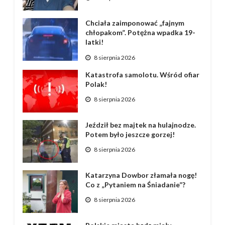
Chciała zaimponować „fajnym
chłopakom”. Potężna wpadka 19-
latki!
8 sierpnia 2026
Katastrofa samolotu. Wśród ofiar
Polak!
8 sierpnia 2026
Jeździł bez majtek na hulajnodze.
Potem było jeszcze gorzej!
8 sierpnia 2026
Katarzyna Dowbor złamała nogę!
Co z „Pytaniem na Śniadanie”?
8 sierpnia 2026