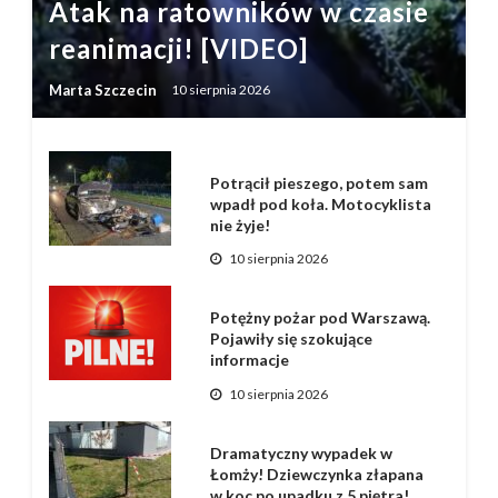
Atak na ratowników w czasie
reanimacji! [VIDEO]
Marta Szczecin
10 sierpnia 2026
Potrącił pieszego, potem sam
wpadł pod koła. Motocyklista
nie żyje!
10 sierpnia 2026
Potężny pożar pod Warszawą.
Pojawiły się szokujące
informacje
10 sierpnia 2026
Dramatyczny wypadek w
Łomży! Dziewczynka złapana
w koc po upadku z 5 piętra!