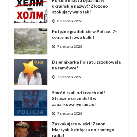
Polskie miasta będą miały
ukraińskie nazwy!? Złożono
szokujący wniosek!
8 sierpnia 2026
Potężne gradobicie w Polsce! 7-
centymetrowe kulki!
7 sierpnia 2026
Dziennikarka Polsatu zszokowała
na ramówce!
7 sierpnia 2026
Smród czuli od trzech dni!
Straszne co znaleźli w
zaparkowanym aucie!
7 sierpnia 2026
Zaskakujące wieści! Zenon
Martyniuk dołącza do znanego
radia!