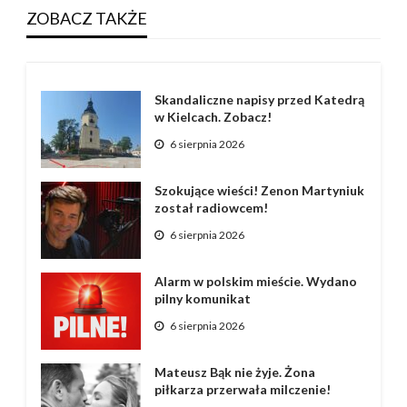
ZOBACZ TAKŻE
Skandaliczne napisy przed Katedrą
w Kielcach. Zobacz!
6 sierpnia 2026
Szokujące wieści! Zenon Martyniuk
został radiowcem!
6 sierpnia 2026
Alarm w polskim mieście. Wydano
pilny komunikat
6 sierpnia 2026
Mateusz Bąk nie żyje. Żona
piłkarza przerwała milczenie!