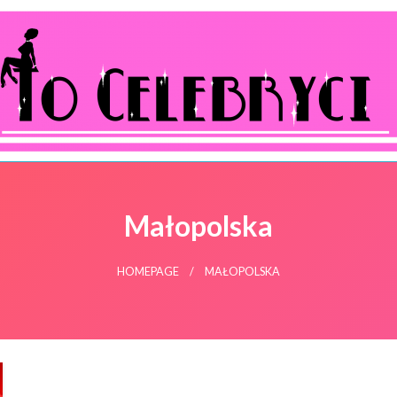
ocelebryci.pl
Małopolska
HOMEPAGE
MAŁOPOLSKA