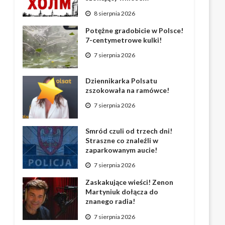
8 sierpnia 2026
Potężne gradobicie w Polsce!
7-centymetrowe kulki!
7 sierpnia 2026
Dziennikarka Polsatu
zszokowała na ramówce!
7 sierpnia 2026
Smród czuli od trzech dni!
Straszne co znaleźli w
zaparkowanym aucie!
7 sierpnia 2026
Zaskakujące wieści! Zenon
Martyniuk dołącza do
znanego radia!
7 sierpnia 2026