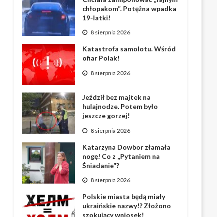
chłopakom”. Potężna wpadka
19-latki!
8 sierpnia 2026
Katastrofa samolotu. Wśród
ofiar Polak!
8 sierpnia 2026
Jeździł bez majtek na
hulajnodze. Potem było
jeszcze gorzej!
8 sierpnia 2026
Katarzyna Dowbor złamała
nogę! Co z „Pytaniem na
Śniadanie”?
8 sierpnia 2026
Polskie miasta będą miały
ukraińskie nazwy!? Złożono
szokujący wniosek!