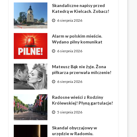
Skandaliczne napisy przed
Katedrą w Kielcach. Zobacz!
6 sierpnia 2026
Alarm w polskim mieście.
Wydano pilny komunikat
6 sierpnia 2026
Mateusz Bąk nie żyje. Żona
piłkarza przerwała milczenie!
6 sierpnia 2026
Radosne wieści z Rodziny
Królewskiej! Płyną gartulacje!
5 sierpnia 2026
Skandal obyczajowy w
urzędzie w Radomiu.