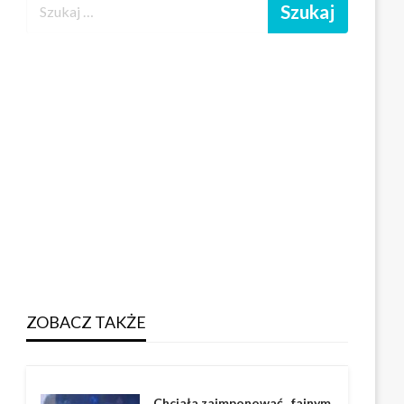
ZOBACZ TAKŻE
Chciała zaimponować „fajnym