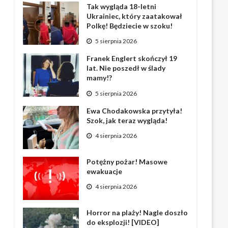
Tak wygląda 18-letni
Ukrainiec, który zaatakował
Polkę! Będziecie w szoku!
5 sierpnia 2026
Franek Englert skończył 19
lat. Nie poszedł w ślady
mamy!?
5 sierpnia 2026
Ewa Chodakowska przytyła!
Szok, jak teraz wygląda!
4 sierpnia 2026
Potężny pożar! Masowe
ewakuacje
4 sierpnia 2026
Horror na plaży! Nagle doszło
do eksplozji! [VIDEO]