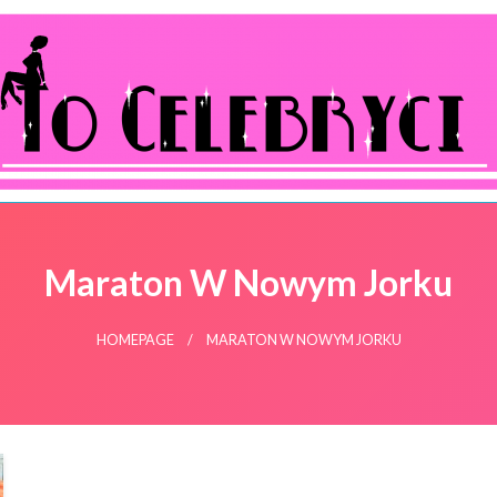
ocelebryci.pl
Maraton W Nowym Jorku
HOMEPAGE
MARATON W NOWYM JORKU