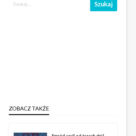
ZOBACZ TAKŻE
Smród czuli od trzech dni!