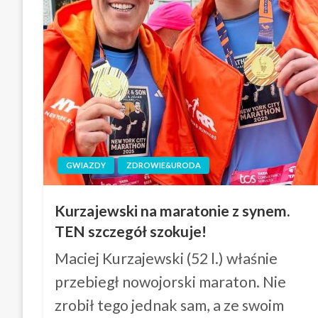
GWIAZDY
ZDROWIE&URODA
Kurzajewski na maratonie z synem.
TEN szczegół szokuje!
Maciej Kurzajewski (52 l.) właśnie
przebiegł nowojorski maraton. Nie
zrobił tego jednak sam, a ze swoim