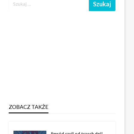
ZOBACZ TAKŻE
Smród czuli od trzech dni!