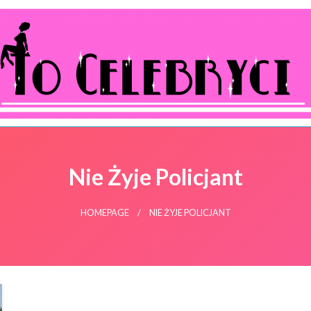
ocelebryci.pl
Nie Żyje Policjant
HOMEPAGE
NIE ŻYJE POLICJANT