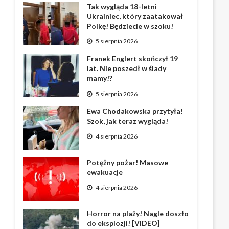
Tak wygląda 18-letni
Ukrainiec, który zaatakował
Polkę! Będziecie w szoku!
5 sierpnia 2026
Franek Englert skończył 19
lat. Nie poszedł w ślady
mamy!?
5 sierpnia 2026
Ewa Chodakowska przytyła!
Szok, jak teraz wygląda!
4 sierpnia 2026
Potężny pożar! Masowe
ewakuacje
4 sierpnia 2026
Horror na plaży! Nagle doszło
do eksplozji! [VIDEO]