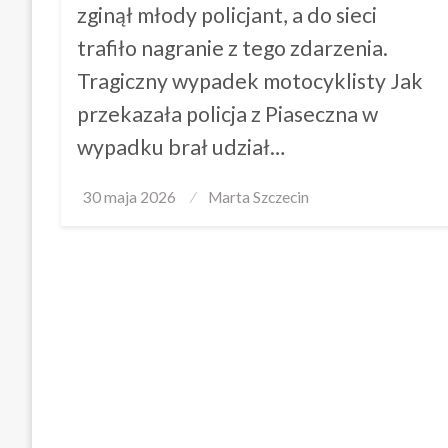
zginął młody policjant, a do sieci
trafiło nagranie z tego zdarzenia.
Tragiczny wypadek motocyklisty Jak
przekazała policja z Piaseczna w
wypadku brał udział…
Posted
30 maja 2026
Marta Szczecin
on