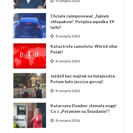
9 sierpnia 2026
Chciała zaimponować „fajnym
chłopakom”. Potężna wpadka 19-
latki!
8 sierpnia 2026
Katastrofa samolotu. Wśród ofiar
Polak!
8 sierpnia 2026
Jeździł bez majtek na hulajnodze.
Potem było jeszcze gorzej!
8 sierpnia 2026
Katarzyna Dowbor złamała nogę!
Co z „Pytaniem na Śniadanie”?
8 sierpnia 2026