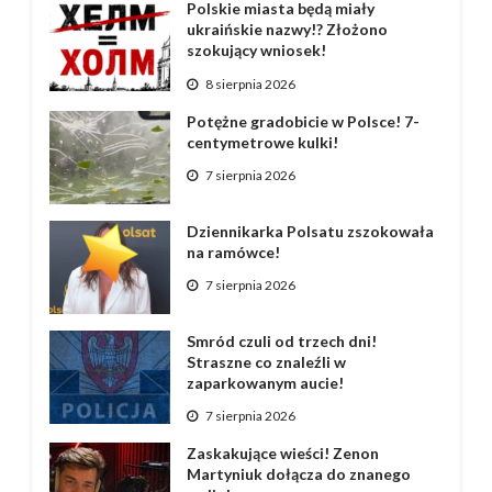
Polskie miasta będą miały
ukraińskie nazwy!? Złożono
szokujący wniosek!
8 sierpnia 2026
Potężne gradobicie w Polsce! 7-
centymetrowe kulki!
7 sierpnia 2026
Dziennikarka Polsatu zszokowała
na ramówce!
7 sierpnia 2026
Smród czuli od trzech dni!
Straszne co znaleźli w
zaparkowanym aucie!
7 sierpnia 2026
Zaskakujące wieści! Zenon
Martyniuk dołącza do znanego