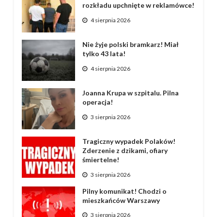
rozkładu upchnięte w reklamówce!
4 sierpnia 2026
Nie żyje polski bramkarz! Miał
tylko 43 lata!
4 sierpnia 2026
Joanna Krupa w szpitalu. Pilna
operacja!
3 sierpnia 2026
Tragiczny wypadek Polaków!
Zderzenie z dzikami, ofiary
śmiertelne!
3 sierpnia 2026
Pilny komunikat! Chodzi o
mieszkańców Warszawy
3 sierpnia 2026