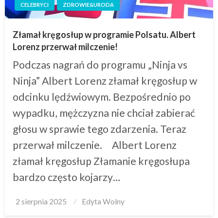
CELEBRYCI
ZDROWIE&URODA
Złamał kręgosłup w programie Polsatu. Albert
Lorenz przerwał milczenie!
Podczas nagrań do programu „Ninja vs
Ninja” Albert Lorenz złamał kręgosłup w
odcinku lędźwiowym. Bezpośrednio po
wypadku, mężczyzna nie chciał zabierać
głosu w sprawie tego zdarzenia. Teraz
przerwał milczenie. Albert Lorenz
złamał kręgosłup Złamanie kręgosłupa
bardzo często kojarzy…
Posted
2 sierpnia 2025
Edyta Wolny
on