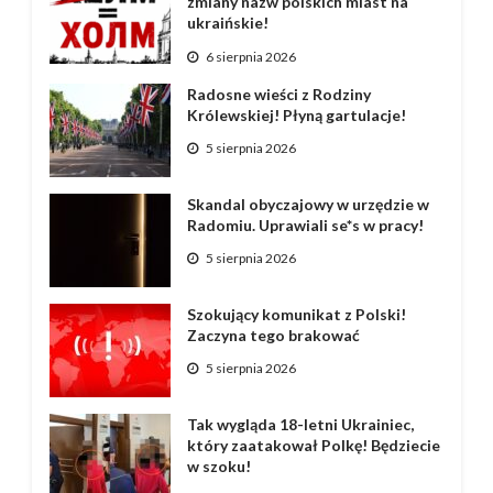
zmiany nazw polskich miast na
ukraińskie!
6 sierpnia 2026
Radosne wieści z Rodziny
Królewskiej! Płyną gartulacje!
5 sierpnia 2026
Skandal obyczajowy w urzędzie w
Radomiu. Uprawiali se*s w pracy!
5 sierpnia 2026
Szokujący komunikat z Polski!
Zaczyna tego brakować
5 sierpnia 2026
Tak wygląda 18-letni Ukrainiec,
który zaatakował Polkę! Będziecie
w szoku!