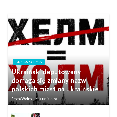
BIZNES&POLITYKA
Ukraiński deputowany
domaga się zmiany nazw
polskich miast na ukraińskie!
Edyta Wolny
6 sierpnia 2026