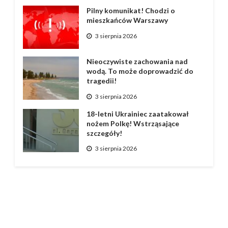
Pilny komunikat! Chodzi o
mieszkańców Warszawy
3 sierpnia 2026
Nieoczywiste zachowania nad
wodą. To może doprowadzić do
tragedii!
3 sierpnia 2026
18-letni Ukrainiec zaatakował
nożem Polkę! Wstrząsające
szczegóły!
3 sierpnia 2026