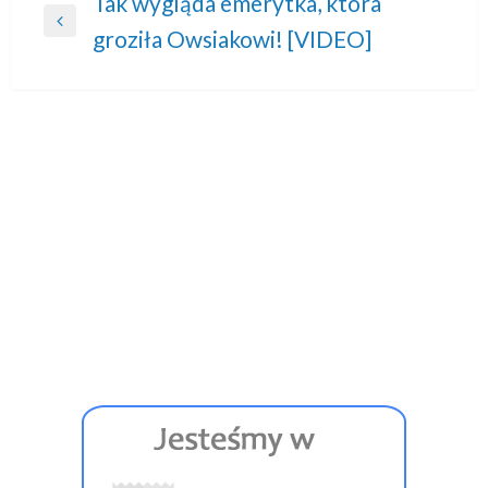
Nawigacja
Tak wygląda emerytka, która
Previous
groziła Owsiakowi! [VIDEO]
wpisu
Post