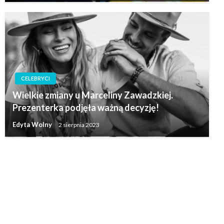
CELEBRYCI
Wielkie zmiany u Marceliny Zawadzkiej.
Prezenterka podjęła ważną decyzję!
Edyta Wolny
2 sierpnia 2023