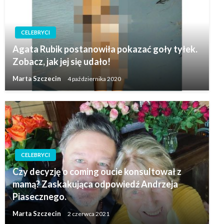
CELEBRYCI
Agata Rubik postanowiła pokazać goły tyłek.
Zobacz, jak jej się udało!
Marta Szczecin
4 października 2020
CELEBRYCI
Czy decyzję o coming oucie konsultował z
mamą? Zaskakująca odpowiedź Andrzeja
Piasecznego.
Marta Szczecin
2 czerwca 2021