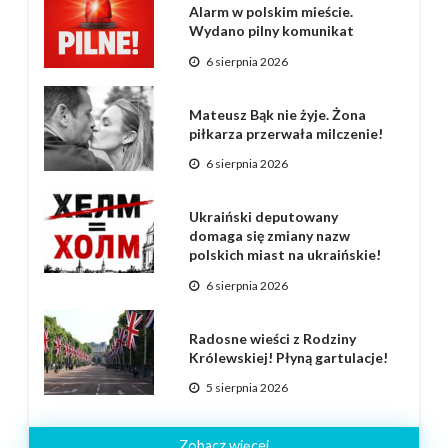
Alarm w polskim mieście.
Wydano pilny komunikat
6 sierpnia 2026
Mateusz Bąk nie żyje. Żona
piłkarza przerwała milczenie!
6 sierpnia 2026
Ukraiński deputowany
domaga się zmiany nazw
polskich miast na ukraińskie!
6 sierpnia 2026
Radosne wieści z Rodziny
Królewskiej! Płyną gartulacje!
5 sierpnia 2026
Zobacz więcej