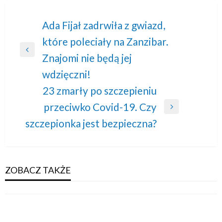
Nawigacja
Ada Fijał zadrwiła z gwiazd,
które poleciały na Zanzibar.
wpisu
Previous
Znajomi nie będą jej
Post
wdzięczni!
23 zmarły po szczepieniu
przeciwko Covid-19. Czy
Next
szczepionka jest bezpieczna?
Post
ZOBACZ TAKŻE