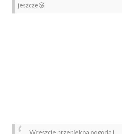
jeszcze😘
Wreszcie przepiekna pogoda i