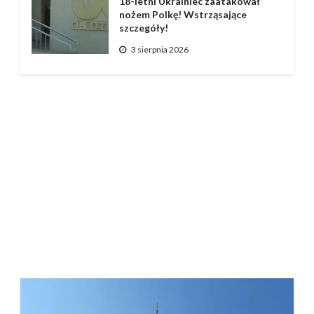
18-letni Ukrainiec zaatakował
nożem Polkę! Wstrząsające
szczegóły!
3 sierpnia 2026