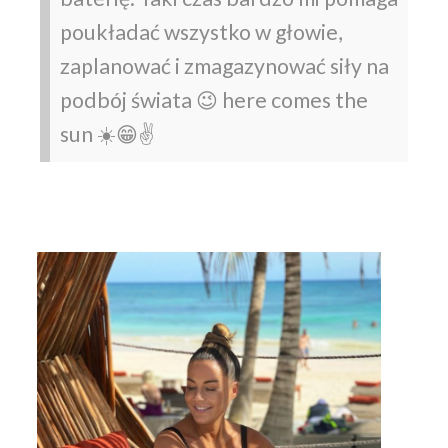
poukładać wszystko w głowie,
zaplanować i zmagazynować siły na
podbój świata 😉 here comes the
sun ☀️😁✌️