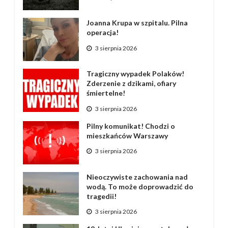
Joanna Krupa w szpitalu. Pilna
operacja!
3 sierpnia 2026
Tragiczny wypadek Polaków!
Zderzenie z dzikami, ofiary
śmiertelne!
3 sierpnia 2026
Pilny komunikat! Chodzi o
mieszkańców Warszawy
3 sierpnia 2026
Nieoczywiste zachowania nad
wodą. To może doprowadzić do
tragedii!
3 sierpnia 2026