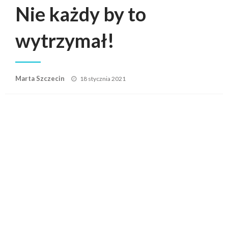
Nie każdy by to
wytrzymał!
Posted
Marta Szczecin
18 stycznia 2021
on