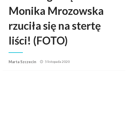
Monika Mrozowska
rzuciła się na stertę
liści! (FOTO)
Posted
Marta Szczecin
5 listopada 2020
on