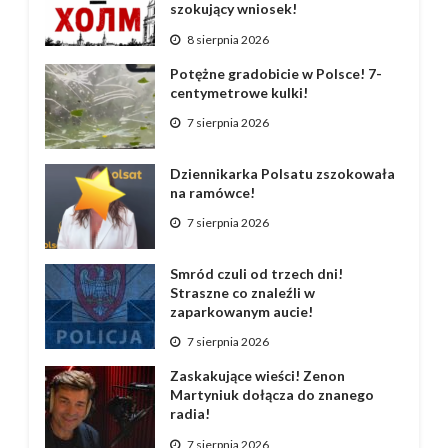
szokujący wniosek!
8 sierpnia 2026
Potężne gradobicie w Polsce! 7-
centymetrowe kulki!
7 sierpnia 2026
Dziennikarka Polsatu zszokowała
na ramówce!
7 sierpnia 2026
Smród czuli od trzech dni!
Straszne co znaleźli w
zaparkowanym aucie!
7 sierpnia 2026
Zaskakujące wieści! Zenon
Martyniuk dołącza do znanego
radia!
7 sierpnia 2026