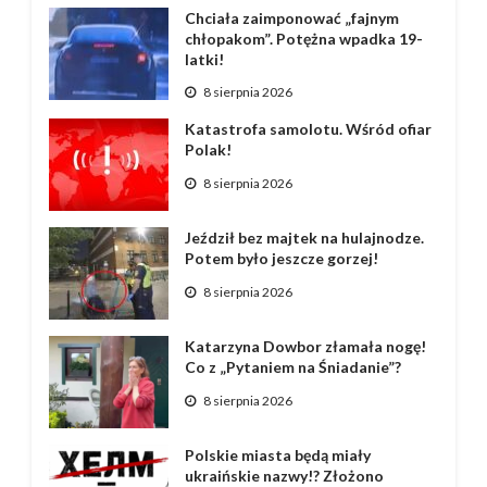
Chciała zaimponować „fajnym
chłopakom”. Potężna wpadka 19-
latki!
8 sierpnia 2026
Katastrofa samolotu. Wśród ofiar
Polak!
8 sierpnia 2026
Jeździł bez majtek na hulajnodze.
Potem było jeszcze gorzej!
8 sierpnia 2026
Katarzyna Dowbor złamała nogę!
Co z „Pytaniem na Śniadanie”?
8 sierpnia 2026
Polskie miasta będą miały
ukraińskie nazwy!? Złożono