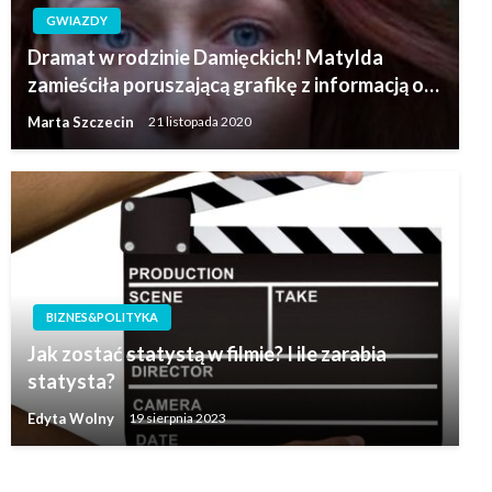
GWIAZDY
Dramat w rodzinie Damięckich! Matylda
zamieściła poruszającą grafikę z informacją o…
Marta Szczecin
21 listopada 2020
BIZNES&POLITYKA
Jak zostać statystą w filmie? I ile zarabia
statysta?
Edyta Wolny
19 sierpnia 2023