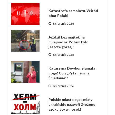
Katastrofa samolotu. Wśród
ofiar Polak!
8 sierpnia 2026
Jeździł bez majtek na
hulajnodze. Potem było
jeszcze gorzej!
8 sierpnia 2026
Katarzyna Dowbor złamała
nogę! Co z „Pytaniem na
Śniadanie”?
8 sierpnia 2026
Polskie miasta będą miały
ukraińskie nazwy!? Złożono
szokujący wniosek!