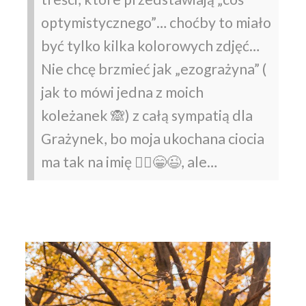
optymistycznego”… choćby to miało
być tylko kilka kolorowych zdjęć…
Nie chcę brzmieć jak „ezograżyna” (
jak to mówi jedna z moich
koleżanek 🙈) z całą sympatią dla
Grażynek, bo moja ukochana ciocia
ma tak na imię 🤦‍♀️😁😉, ale…