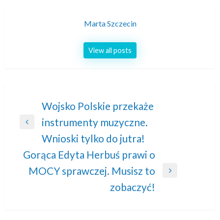
Marta Szczecin
View all posts
Nawigacja
Wojsko Polskie przekaże
instrumenty muzyczne.
wpisu
Previous
Wnioski tylko do jutra!
Post
Gorąca Edyta Herbuś prawi o
MOCY sprawczej. Musisz to
Next
zobaczyć!
Post