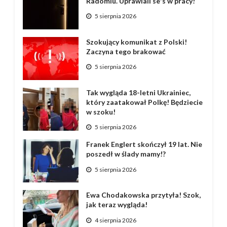
Radomiu. Uprawiali se*s w pracy!
5 sierpnia 2026
Szokujący komunikat z Polski!
Zaczyna tego brakować
5 sierpnia 2026
Tak wygląda 18-letni Ukrainiec,
który zaatakował Polkę! Będziecie
w szoku!
5 sierpnia 2026
Franek Englert skończył 19 lat. Nie
poszedł w ślady mamy!?
5 sierpnia 2026
Ewa Chodakowska przytyła! Szok,
jak teraz wygląda!
4 sierpnia 2026