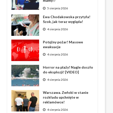
mamy!?
5 sierpnia 2026
Ewa Chodakowska przytyła!
Szok, jak teraz wygląda!
4 sierpnia 2026
Potężny pożar! Masowe
ewakuacje
4 sierpnia 2026
Horror na plaży! Nagle doszło
do eksplozji! [VIDEO]
4 sierpnia 2026
Warszawa. Zwłoki w stanie
rozkładu upchnięte w
reklamówce!
4 sierpnia 2026