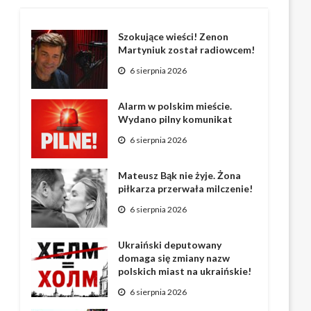
Szokujące wieści! Zenon
Martyniuk został radiowcem!
6 sierpnia 2026
Alarm w polskim mieście.
Wydano pilny komunikat
6 sierpnia 2026
Mateusz Bąk nie żyje. Żona
piłkarza przerwała milczenie!
6 sierpnia 2026
Ukraiński deputowany
domaga się zmiany nazw
polskich miast na ukraińskie!
6 sierpnia 2026