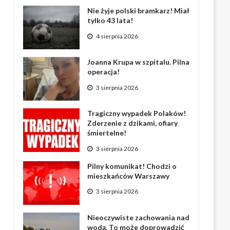
Nie żyje polski bramkarz! Miał
tylko 43 lata!
4 sierpnia 2026
Joanna Krupa w szpitalu. Pilna
operacja!
3 sierpnia 2026
Tragiczny wypadek Polaków!
Zderzenie z dzikami, ofiary
śmiertelne!
3 sierpnia 2026
Pilny komunikat! Chodzi o
mieszkańców Warszawy
3 sierpnia 2026
Nieoczywiste zachowania nad
wodą. To może doprowadzić