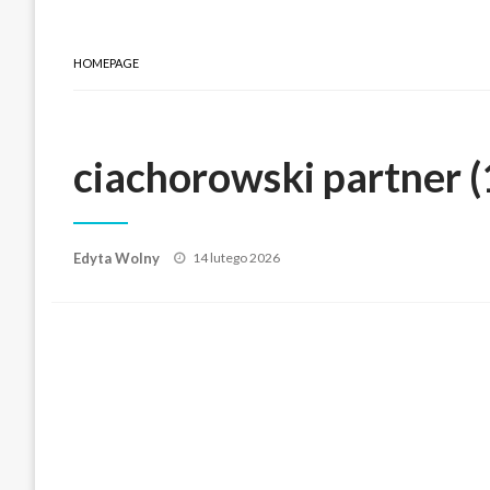
HOMEPAGE
ciachorowski partner (
Posted
Edyta Wolny
14 lutego 2026
on