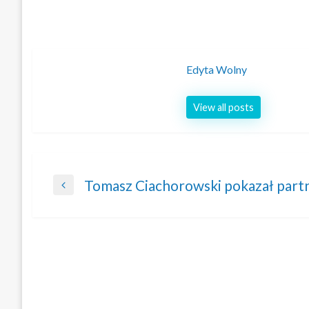
Edyta Wolny
View all posts
Nawigacja
Tomasz Ciachorowski pokazał partne
Previous
wpisu
Post