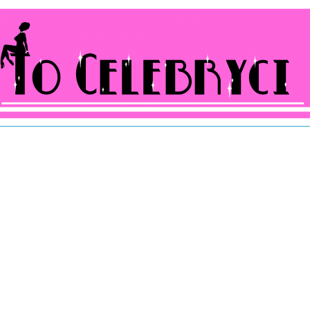
ocelebryci.pl