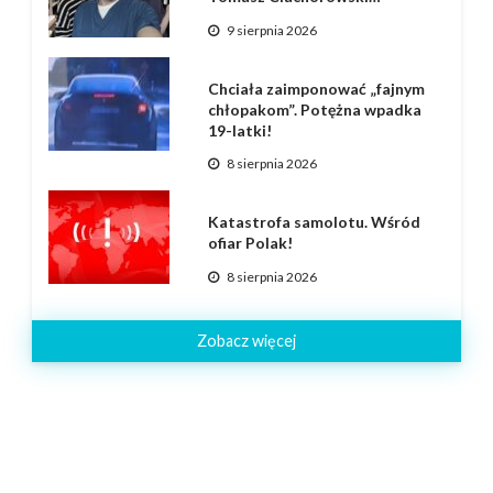
9 sierpnia 2026
Chciała zaimponować „fajnym
chłopakom”. Potężna wpadka
19-latki!
8 sierpnia 2026
Katastrofa samolotu. Wśród
ofiar Polak!
8 sierpnia 2026
Zobacz więcej