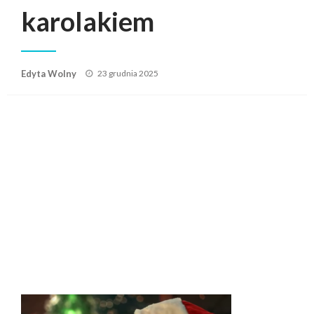
karolakiem
Posted
Edyta Wolny
23 grudnia 2025
on