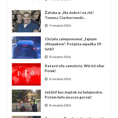
Żałoba w „Na dobre i na złe”.
Tomasz Ciachorowski…
9 sierpnia 2026
Chciała zaimponować „fajnym
chłopakom”. Potężna wpadka 19-
latki!
8 sierpnia 2026
Katastrofa samolotu. Wśród ofiar
Polak!
8 sierpnia 2026
Jeździł bez majtek na hulajnodze.
Potem było jeszcze gorzej!
8 sierpnia 2026