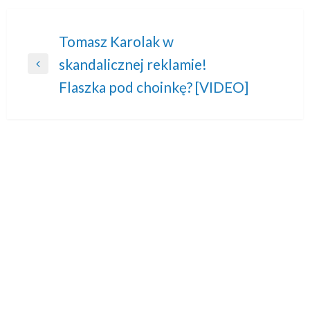
Nawigacja
Tomasz Karolak w
skandalicznej reklamie!
wpisu
Previous
Flaszka pod choinkę? [VIDEO]
Post