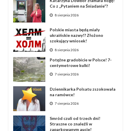
Katarzyna Dowbor złamała nogę!
Co z „Pytaniem na Śniadanie”?
8 sierpnia 2026
Polskie miasta będą miały
ukraińskie nazwy!? Złożono
szokujący wniosek!
8 sierpnia 2026
Potężne gradobicie w Polsce! 7-
centymetrowe kulki!
7 sierpnia 2026
Dziennikarka Polsatu zszokowała
na ramówce!
7 sierpnia 2026
Smród czuli od trzech dni!
Straszne co znaleźli w
zaparkowanym aucie!