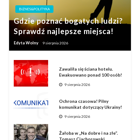
BIZNES&POLITYKA
Gdzie poznać bogatych ludzi?
Sprawdź najlepsze miejsca!
Edyta Wolny
9 sierpnia 2026
Zawaliła się ściana hotelu.
Ewakuowano ponad 100 osób!
9 sierpnia 2026
Ochrona czasowa! Pilny
komunikat dotyczący Ukrainy!
9 sierpnia 2026
Żałoba w „Na dobre i na złe”.
Tomasz Ciachorowski…