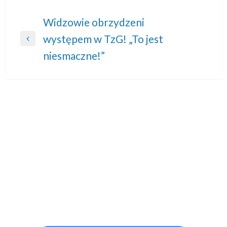
Nawigacja
Widzowie obrzydzeni
występem w TzG! „To jest
wpisu
Previous
niesmaczne!”
Post