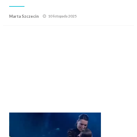
Posted
Marta Szczecin
10 listopada 2025
on