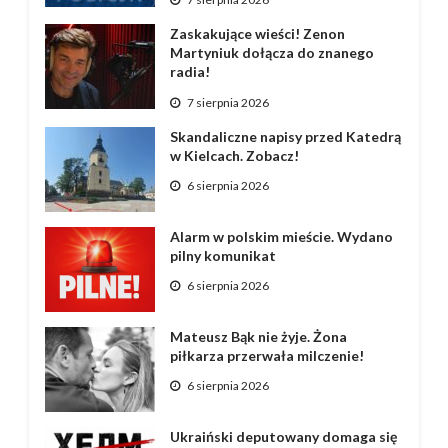
Zaskakujące wieści! Zenon
Martyniuk dołącza do znanego
radia!
7 sierpnia 2026
Skandaliczne napisy przed Katedrą
w Kielcach. Zobacz!
6 sierpnia 2026
Alarm w polskim mieście. Wydano
pilny komunikat
6 sierpnia 2026
Mateusz Bąk nie żyje. Żona
piłkarza przerwała milczenie!
6 sierpnia 2026
Ukraiński deputowany domaga się