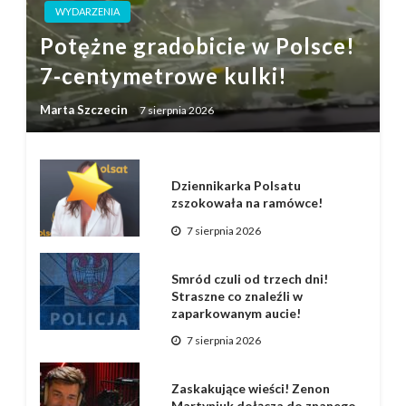
WYDARZENIA
Potężne gradobicie w Polsce!
7-centymetrowe kulki!
Marta Szczecin
7 sierpnia 2026
Dziennikarka Polsatu
zszokowała na ramówce!
7 sierpnia 2026
Smród czuli od trzech dni!
Straszne co znaleźli w
zaparkowanym aucie!
7 sierpnia 2026
Zaskakujące wieści! Zenon
Martyniuk dołącza do znanego