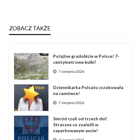
ZOBACZ TAKŻE
Potężne gradobicie w Polsce! 7-
centymetrowe kulki!
7 sierpnia 2026
Dziennikarka Polsatu zszokowała
na ramówce!
7 sierpnia 2026
Smród czuli od trzech dni!
Straszne co znaleźli w
zaparkowanym aucie!
7 sierpnia 2026