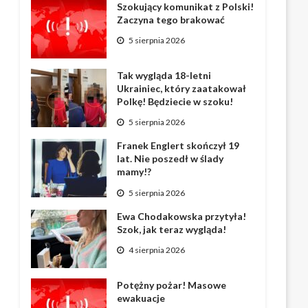
Szokujący komunikat z Polski!
Zaczyna tego brakować
5 sierpnia 2026
Tak wygląda 18-letni
Ukrainiec, który zaatakował
Polkę! Będziecie w szoku!
5 sierpnia 2026
Franek Englert skończył 19
lat. Nie poszedł w ślady
mamy!?
5 sierpnia 2026
Ewa Chodakowska przytyła!
Szok, jak teraz wygląda!
4 sierpnia 2026
Potężny pożar! Masowe
ewakuacje