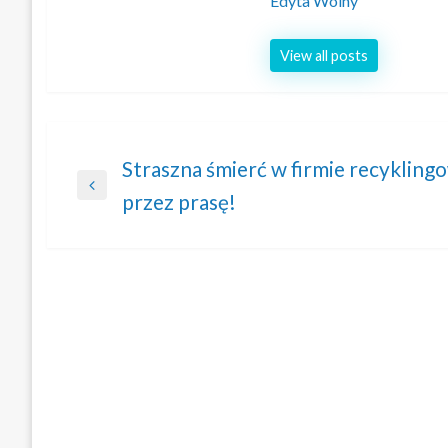
Edyta Wolny
View all posts
Nawigacja
Straszna śmierć w firmie recyklingo
Previous
przez prasę!
wpisu
Post