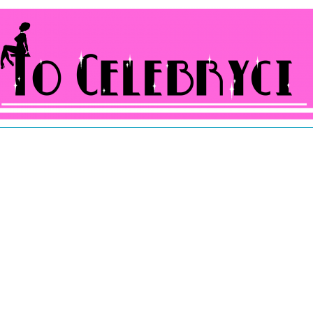
ocelebryci.pl