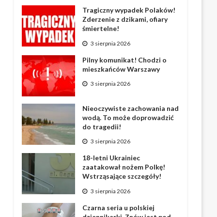
Tragiczny wypadek Polaków!
Zderzenie z dzikami, ofiary
śmiertelne!
3 sierpnia 2026
Pilny komunikat! Chodzi o
mieszkańców Warszawy
3 sierpnia 2026
Nieoczywiste zachowania nad
wodą. To może doprowadzić
do tragedii!
3 sierpnia 2026
18-letni Ukrainiec
zaatakował nożem Polkę!
Wstrząsające szczegóły!
3 sierpnia 2026
Czarna seria u polskiej
dziennikarki. Znów jest pod