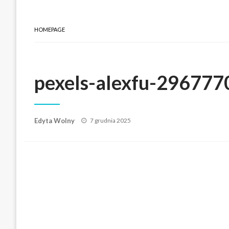
HOMEPAGE
pexels-alexfu-296777
Posted
Edyta Wolny
7 grudnia 2025
on