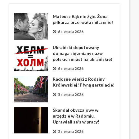
Mateusz Bąk nie żyje. Żona
piłkarza przerwała milczenie!
6 sierpnia 2026
Ukraiński deputowany
domaga się zmiany nazw
polskich miast na ukraińskie!
6 sierpnia 2026
Radosne wieści z Rodziny
Królewskiej! Płyną gartulacje!
5 sierpnia 2026
Skandal obyczajowy w
urzędzie w Radomiu.
Uprawiali se*s w pracy!
5 sierpnia 2026