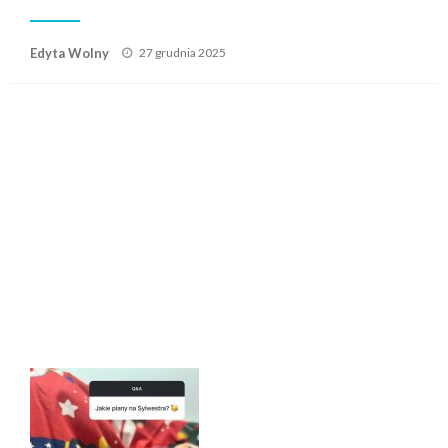
Posted
Edyta Wolny
27 grudnia 2025
on