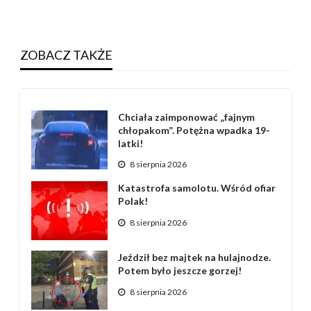
ZOBACZ TAKŻE
Chciała zaimponować „fajnym
chłopakom”. Potężna wpadka 19-
latki!
8 sierpnia 2026
Katastrofa samolotu. Wśród ofiar
Polak!
8 sierpnia 2026
Jeździł bez majtek na hulajnodze.
Potem było jeszcze gorzej!
8 sierpnia 2026