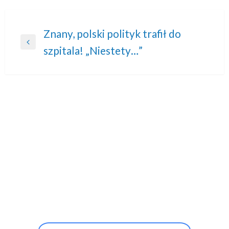
Nawigacja
Znany, polski polityk trafił do
Previous
szpitala! „Niestety…”
wpisu
Post