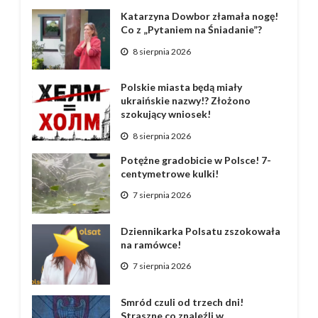
Katarzyna Dowbor złamała nogę!
Co z „Pytaniem na Śniadanie”?
8 sierpnia 2026
Polskie miasta będą miały
ukraińskie nazwy!? Złożono
szokujący wniosek!
8 sierpnia 2026
Potężne gradobicie w Polsce! 7-
centymetrowe kulki!
7 sierpnia 2026
Dziennikarka Polsatu zszokowała
na ramówce!
7 sierpnia 2026
Smród czuli od trzech dni!
Straszne co znaleźli w