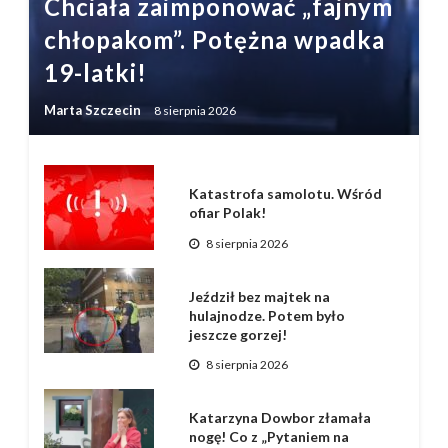
Chciała zaimponować „fajnym
chłopakom”. Potężna wpadka
19-latki!
Marta Szczecin
8 sierpnia 2026
Katastrofa samolotu. Wśród
ofiar Polak!
8 sierpnia 2026
Jeździł bez majtek na
hulajnodze. Potem było
jeszcze gorzej!
8 sierpnia 2026
Katarzyna Dowbor złamała
nogę! Co z „Pytaniem na