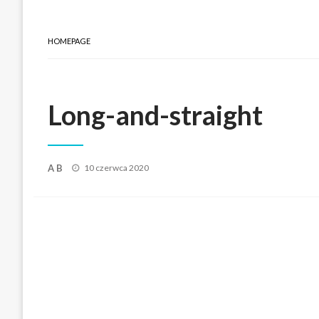
HOMEPAGE
Long-and-straight
Posted
A B
10 czerwca 2020
on