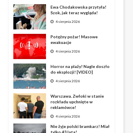
Ewa Chodakowska przytyła!
Szok, jak teraz wygląda!
4 sierpnia 2026
Potężny pożar! Masowe
ewakuacje
4 sierpnia 2026
Horror na plaży! Nagle doszło
do eksplozji! [VIDEO]
4 sierpnia 2026
Warszawa. Zwłoki w stanie
rozkładu upchnięte w
reklamówce!
4 sierpnia 2026
Nie żyje polski bramkarz! Miał
tylko 43 lata!