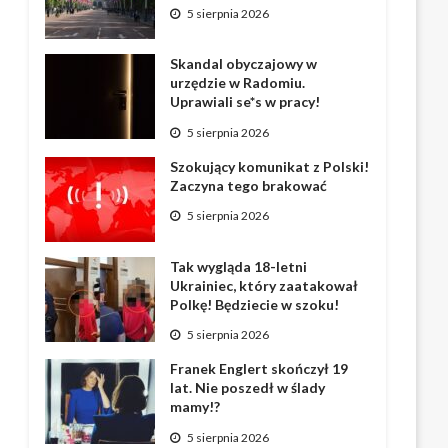
5 sierpnia 2026
Skandal obyczajowy w
urzędzie w Radomiu.
Uprawiali se*s w pracy!
5 sierpnia 2026
Szokujący komunikat z Polski!
Zaczyna tego brakować
5 sierpnia 2026
Tak wygląda 18-letni
Ukrainiec, który zaatakował
Polkę! Będziecie w szoku!
5 sierpnia 2026
Franek Englert skończył 19
lat. Nie poszedł w ślady
mamy!?
5 sierpnia 2026