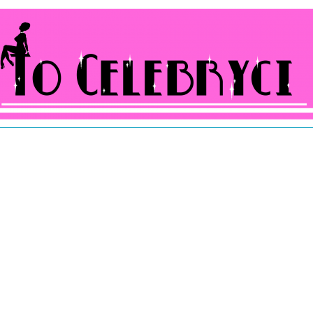
ocelebryci.pl