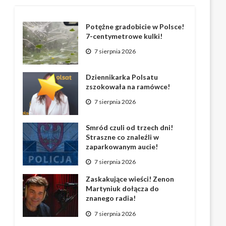
Potężne gradobicie w Polsce!
7-centymetrowe kulki!
7 sierpnia 2026
Dziennikarka Polsatu
zszokowała na ramówce!
7 sierpnia 2026
Smród czuli od trzech dni!
Straszne co znaleźli w
zaparkowanym aucie!
7 sierpnia 2026
Zaskakujące wieści! Zenon
Martyniuk dołącza do
znanego radia!
7 sierpnia 2026