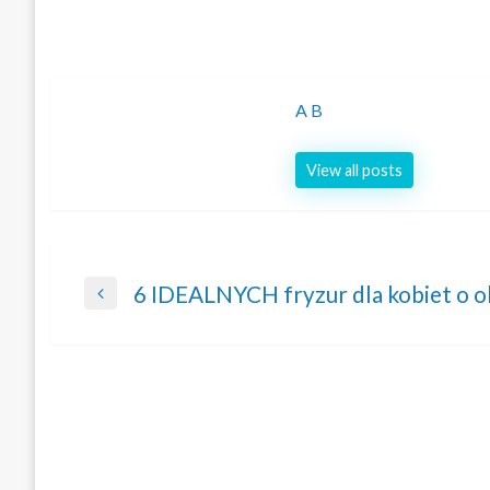
A B
View all posts
Nawigacja
6 IDEALNYCH fryzur dla kobiet o o
Previous
wpisu
Post