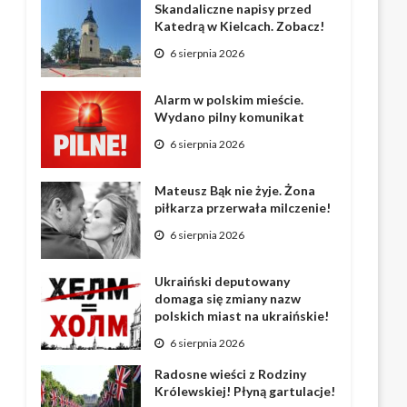
Skandaliczne napisy przed
Katedrą w Kielcach. Zobacz!
6 sierpnia 2026
Alarm w polskim mieście.
Wydano pilny komunikat
6 sierpnia 2026
Mateusz Bąk nie żyje. Żona
piłkarza przerwała milczenie!
6 sierpnia 2026
Ukraiński deputowany
domaga się zmiany nazw
polskich miast na ukraińskie!
6 sierpnia 2026
Radosne wieści z Rodziny
Królewskiej! Płyną gartulacje!