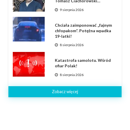
Tomasz Ciachorowski…
9 sierpnia 2026
Chciała zaimponować „fajnym
chłopakom”. Potężna wpadka
19-latki!
8 sierpnia 2026
Katastrofa samolotu. Wśród
ofiar Polak!
8 sierpnia 2026
Zobacz więcej