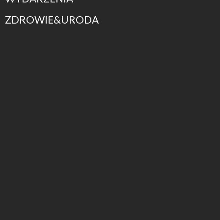
ZDROWIE&URODA