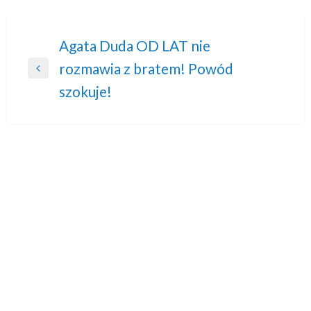
Nawigacja
Agata Duda OD LAT nie
rozmawia z bratem! Powód
wpisu
Previous
szokuje!
Post