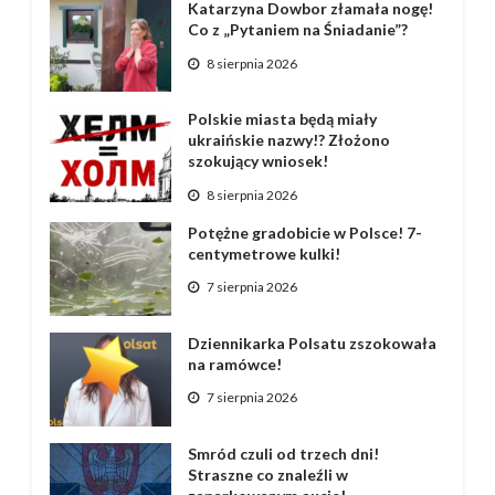
Katarzyna Dowbor złamała nogę!
Co z „Pytaniem na Śniadanie”?
8 sierpnia 2026
Polskie miasta będą miały
ukraińskie nazwy!? Złożono
szokujący wniosek!
8 sierpnia 2026
Potężne gradobicie w Polsce! 7-
centymetrowe kulki!
7 sierpnia 2026
Dziennikarka Polsatu zszokowała
na ramówce!
7 sierpnia 2026
Smród czuli od trzech dni!
Straszne co znaleźli w