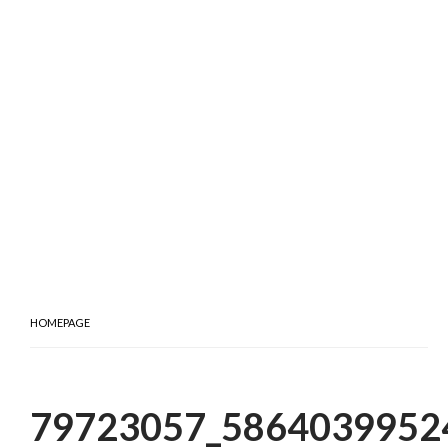
HOMEPAGE
79723057_5864039952