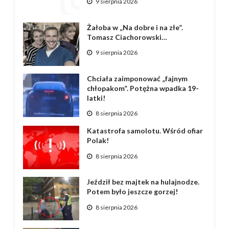
9 sierpnia 2026
Żałoba w „Na dobre i na złe”.
Tomasz Ciachorowski…
9 sierpnia 2026
Chciała zaimponować „fajnym
chłopakom”. Potężna wpadka 19-
latki!
8 sierpnia 2026
Katastrofa samolotu. Wśród ofiar
Polak!
8 sierpnia 2026
Jeździł bez majtek na hulajnodze.
Potem było jeszcze gorzej!
8 sierpnia 2026