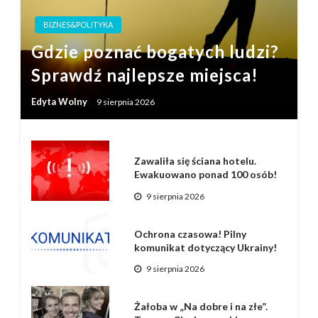
BIZNES&POLITYKA
Gdzie poznać bogatych ludzi?
Sprawdź najlepsze miejsca!
Edyta Wolny
9 sierpnia 2026
Zawaliła się ściana hotelu.
Ewakuowano ponad 100 osób!
9 sierpnia 2026
Ochrona czasowa! Pilny
komunikat dotyczący Ukrainy!
9 sierpnia 2026
Żałoba w „Na dobre i na złe”.