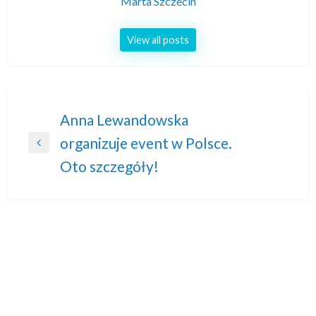
Marta Szczecin
View all posts
Nawigacja
Anna Lewandowska
organizuje event w Polsce.
wpisu
Previous
Oto szczegóły!
Post