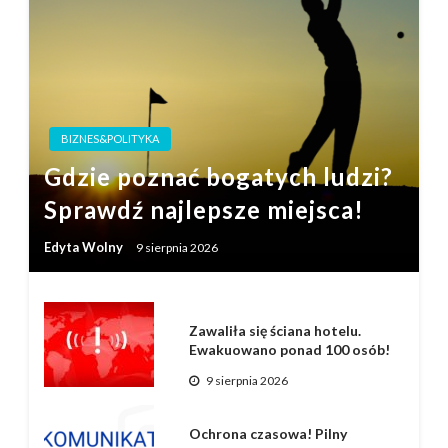
BIZNES&POLITYKA
Gdzie poznać bogatych ludzi?
Sprawdź najlepsze miejsca!
Edyta Wolny
9 sierpnia 2026
Zawaliła się ściana hotelu.
Ewakuowano ponad 100 osób!
9 sierpnia 2026
Ochrona czasowa! Pilny