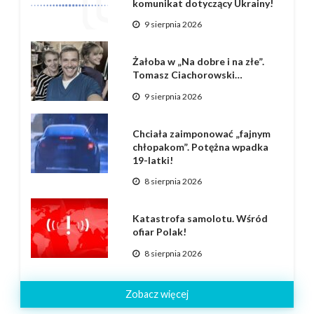
komunikat dotyczący Ukrainy!
9 sierpnia 2026
Żałoba w „Na dobre i na złe”.
Tomasz Ciachorowski…
9 sierpnia 2026
Chciała zaimponować „fajnym
chłopakom”. Potężna wpadka
19-latki!
8 sierpnia 2026
Katastrofa samolotu. Wśród
ofiar Polak!
8 sierpnia 2026
Zobacz więcej