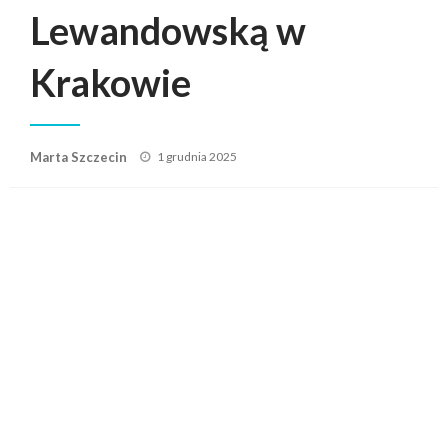
Lewandowską w
Krakowie
Posted
Marta Szczecin
1 grudnia 2025
on