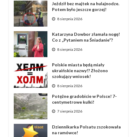
Jeździł bez majtek na hulajnodze.
Potem było jeszcze gorzej!
8 sierpnia 2026
Katarzyna Dowbor złamała nogę!
Co z „Pytaniem na Śniadanie”?
8 sierpnia 2026
Polskie miasta będą miały
ukraińskie nazwy!? Złożono
szokujący wniosek!
8 sierpnia 2026
Potężne gradobicie w Polsce! 7-
centymetrowe kulki!
7 sierpnia 2026
Dziennikarka Polsatu zszokowała
na ramówce!