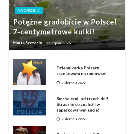
WYDARZENIA
Potężne gradobicie w Polsce!
7-centymetrowe kulki!
Marta Szczecin
7 sierpnia 2026
Dziennikarka Polsatu
zszokowała na ramówce!
7 sierpnia 2026
Smród czuli od trzech dni!
Straszne co znaleźli w
zaparkowanym aucie!
7 sierpnia 2026