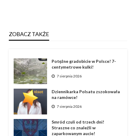
ZOBACZ TAKŻE
Potężne gradobicie w Polsce! 7-
centymetrowe kulki!
7 sierpnia 2026
Dziennikarka Polsatu zszokowała
na ramówce!
7 sierpnia 2026
Smród czuli od trzech dni!
Straszne co znaleźli w
zaparkowanym aucie!