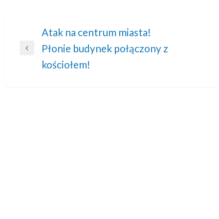
Nawigacja
Atak na centrum miasta!
Płonie budynek połączony z
wpisu
Previous
kościołem!
Post