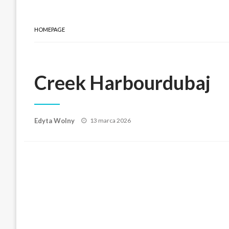
HOMEPAGE
Creek Harbourdubaj
Posted
Edyta Wolny
13 marca 2026
on