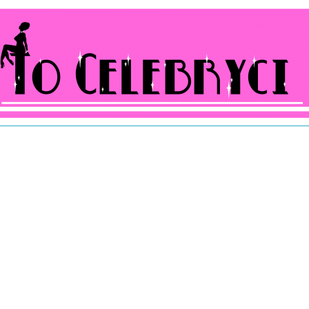
ocelebryci.pl