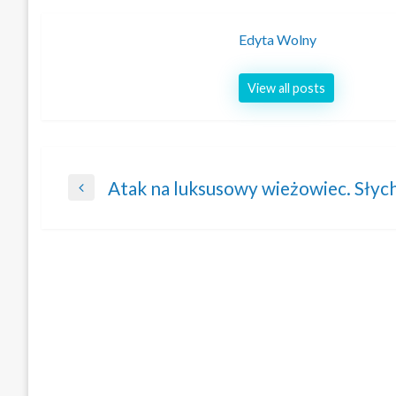
Edyta Wolny
View all posts
Nawigacja
Atak na luksusowy wieżowiec. Słych
Previous
wpisu
Post