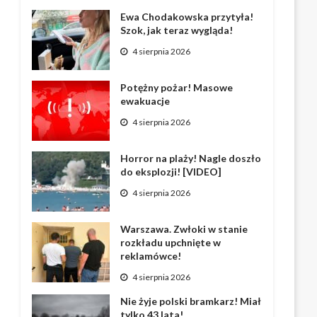
Ewa Chodakowska przytyła!
Szok, jak teraz wygląda!
4 sierpnia 2026
Potężny pożar! Masowe
ewakuacje
4 sierpnia 2026
Horror na plaży! Nagle doszło
do eksplozji! [VIDEO]
4 sierpnia 2026
Warszawa. Zwłoki w stanie
rozkładu upchnięte w
reklamówce!
4 sierpnia 2026
Nie żyje polski bramkarz! Miał
tylko 43 lata!