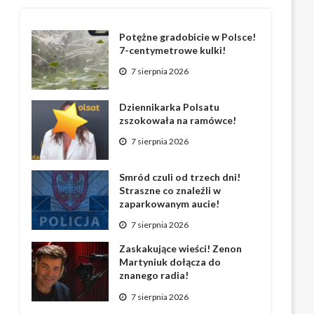
Potężne gradobicie w Polsce!
7-centymetrowe kulki!
7 sierpnia 2026
Dziennikarka Polsatu
zszokowała na ramówce!
7 sierpnia 2026
Smród czuli od trzech dni!
Straszne co znaleźli w
zaparkowanym aucie!
7 sierpnia 2026
Zaskakujące wieści! Zenon
Martyniuk dołącza do
znanego radia!
7 sierpnia 2026