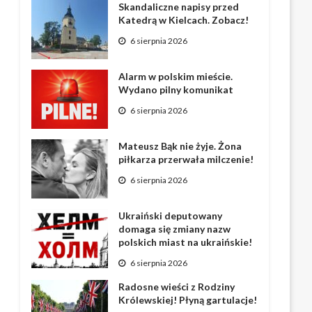
Skandaliczne napisy przed
Katedrą w Kielcach. Zobacz!
6 sierpnia 2026
Alarm w polskim mieście.
Wydano pilny komunikat
6 sierpnia 2026
Mateusz Bąk nie żyje. Żona
piłkarza przerwała milczenie!
6 sierpnia 2026
Ukraiński deputowany
domaga się zmiany nazw
polskich miast na ukraińskie!
6 sierpnia 2026
Radosne wieści z Rodziny
Królewskiej! Płyną gartulacje!