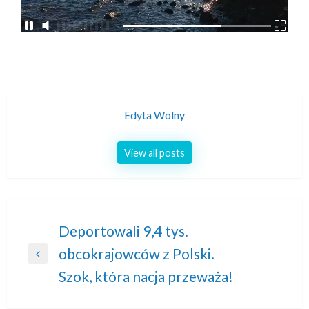
Edyta Wolny
View all posts
Nawigacja
Deportowali 9,4 tys.
obcokrajowców z Polski.
wpisu
Previous
Szok, która nacja przeważa!
Post