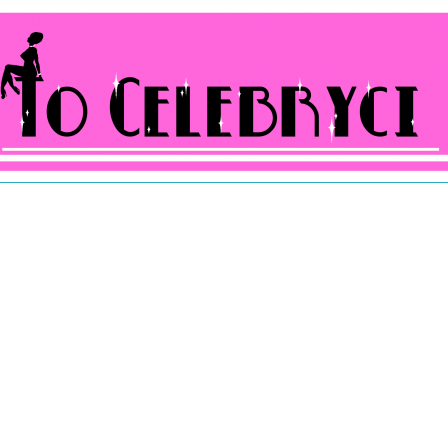
ocelebryci.pl