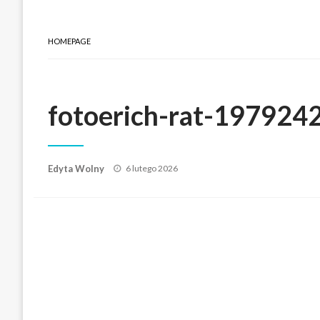
HOMEPAGE
fotoerich-rat-197924
Posted
Edyta Wolny
6 lutego 2026
on