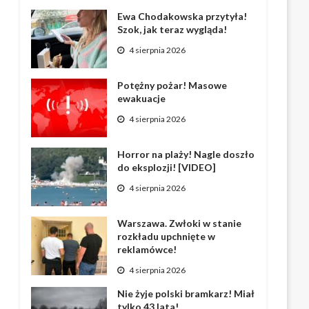
Ewa Chodakowska przytyła!
Szok, jak teraz wygląda!
4 sierpnia 2026
Potężny pożar! Masowe
ewakuacje
4 sierpnia 2026
Horror na plaży! Nagle doszło
do eksplozji! [VIDEO]
4 sierpnia 2026
Warszawa. Zwłoki w stanie
rozkładu upchnięte w
reklamówce!
4 sierpnia 2026
Nie żyje polski bramkarz! Miał
tylko 43 lata!