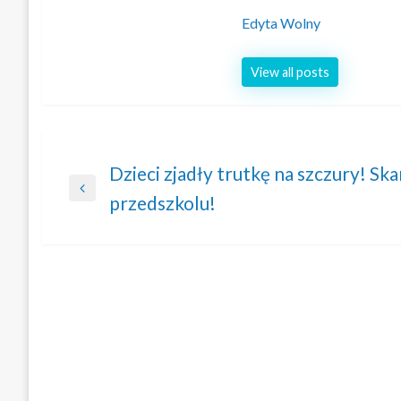
Edyta Wolny
View all posts
Nawigacja
Dzieci zjadły trutkę na szczury! Sk
Previous
przedszkolu!
wpisu
Post