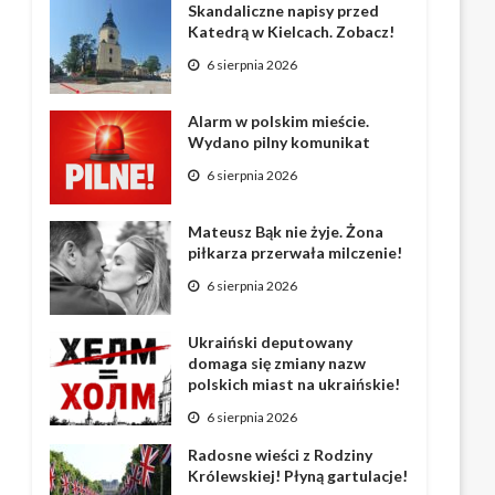
Skandaliczne napisy przed
Katedrą w Kielcach. Zobacz!
6 sierpnia 2026
Alarm w polskim mieście.
Wydano pilny komunikat
6 sierpnia 2026
Mateusz Bąk nie żyje. Żona
piłkarza przerwała milczenie!
6 sierpnia 2026
Ukraiński deputowany
domaga się zmiany nazw
polskich miast na ukraińskie!
6 sierpnia 2026
Radosne wieści z Rodziny
Królewskiej! Płyną gartulacje!