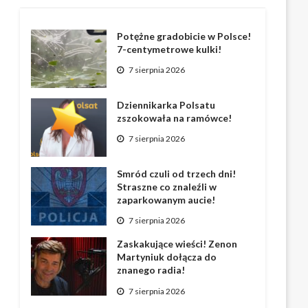
Potężne gradobicie w Polsce!
7-centymetrowe kulki!
7 sierpnia 2026
Dziennikarka Polsatu
zszokowała na ramówce!
7 sierpnia 2026
Smród czuli od trzech dni!
Straszne co znaleźli w
zaparkowanym aucie!
7 sierpnia 2026
Zaskakujące wieści! Zenon
Martyniuk dołącza do
znanego radia!
7 sierpnia 2026