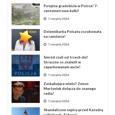
Potężne gradobicie w Polsce! 7-
centymetrowe kulki!
7 sierpnia 2026
Dziennikarka Polsatu zszokowała
na ramówce!
7 sierpnia 2026
Smród czuli od trzech dni!
Straszne co znaleźli w
zaparkowanym aucie!
7 sierpnia 2026
Zaskakujące wieści! Zenon
Martyniuk dołącza do znanego
radia!
7 sierpnia 2026
Skandaliczne napisy przed Katedrą
w Kielcach. Zobacz!