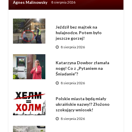
Agnes Malinowsky
8 sierpnia 2026
Jeździł bez majtek na
hulajnodze. Potem było
jeszcze gorzej!
8 sierpnia 2026
Katarzyna Dowbor złamała
nogę! Co z „Pytaniem na
Śniadanie”?
8 sierpnia 2026
Polskie miasta będą miały
ukraińskie nazwy!? Złożono
szokujący wniosek!
8 sierpnia 2026