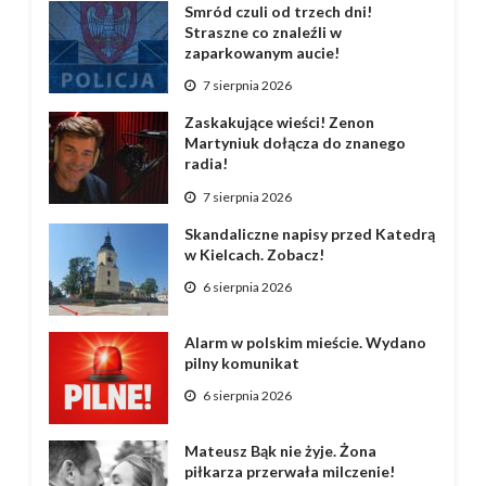
Smród czuli od trzech dni!
Straszne co znaleźli w
zaparkowanym aucie!
7 sierpnia 2026
Zaskakujące wieści! Zenon
Martyniuk dołącza do znanego
radia!
7 sierpnia 2026
Skandaliczne napisy przed Katedrą
w Kielcach. Zobacz!
6 sierpnia 2026
Alarm w polskim mieście. Wydano
pilny komunikat
6 sierpnia 2026
Mateusz Bąk nie żyje. Żona
piłkarza przerwała milczenie!