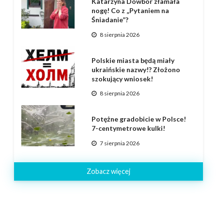
Katarzyna Dowbor złamała
nogę! Co z „Pytaniem na
Śniadanie”?
8 sierpnia 2026
Polskie miasta będą miały
ukraińskie nazwy!? Złożono
szokujący wniosek!
8 sierpnia 2026
Potężne gradobicie w Polsce!
7-centymetrowe kulki!
7 sierpnia 2026
Zobacz więcej