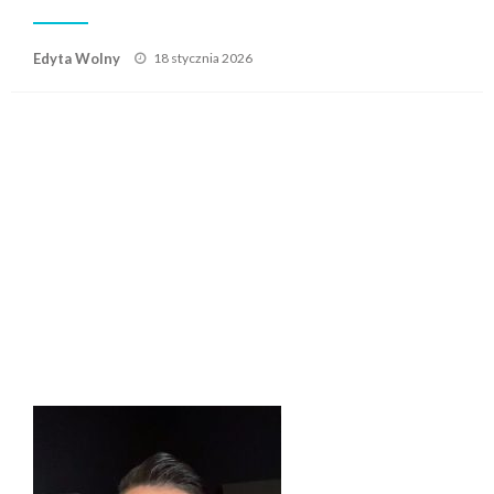
Posted
Edyta Wolny
18 stycznia 2026
on