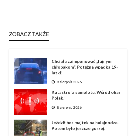
ZOBACZ TAKŻE
Chciała zaimponować „fajnym
chłopakom”. Potężna wpadka 19-
latki!
8 sierpnia 2026
Katastrofa samolotu. Wśród ofiar
Polak!
8 sierpnia 2026
Jeździł bez majtek na hulajnodze.
Potem było jeszcze gorzej!