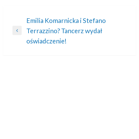
Nawigacja
Emilia Komarnicka i Stefano
Terrazzino? Tancerz wydał
wpisu
Previous
oświadczenie!
Post