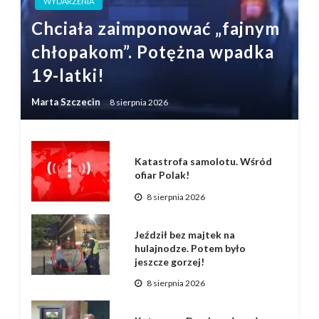
WYDARZENIA
Chciała zaimponować „fajnym
chłopakom”. Potężna wpadka
19-latki!
Marta Szczecin
8 sierpnia 2026
Katastrofa samolotu. Wśród
ofiar Polak!
8 sierpnia 2026
Jeździł bez majtek na
hulajnodze. Potem było
jeszcze gorzej!
8 sierpnia 2026