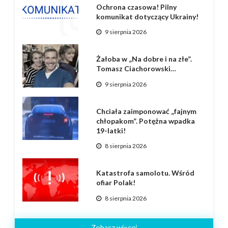
Ochrona czasowa! Pilny
komunikat dotyczący Ukrainy!
9 sierpnia 2026
Żałoba w „Na dobre i na złe”.
Tomasz Ciachorowski…
9 sierpnia 2026
Chciała zaimponować „fajnym
chłopakom”. Potężna wpadka
19-latki!
8 sierpnia 2026
Katastrofa samolotu. Wśród
ofiar Polak!
8 sierpnia 2026
Zobacz więcej