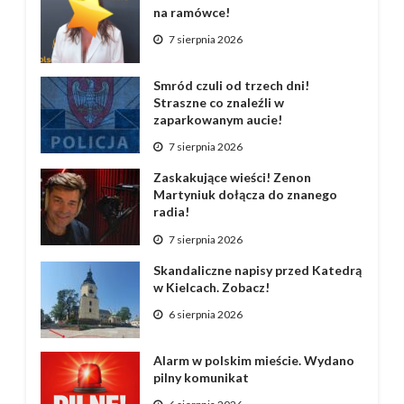
na ramówce!
7 sierpnia 2026
Smród czuli od trzech dni!
Straszne co znaleźli w
zaparkowanym aucie!
7 sierpnia 2026
Zaskakujące wieści! Zenon
Martyniuk dołącza do znanego
radia!
7 sierpnia 2026
Skandaliczne napisy przed Katedrą
w Kielcach. Zobacz!
6 sierpnia 2026
Alarm w polskim mieście. Wydano
pilny komunikat