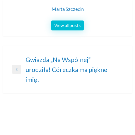
Marta Szczecin
View all posts
Nawigacja
Gwiazda „Na Wspólnej”
urodziła! Córeczka ma piękne
wpisu
Previous
imię!
Post