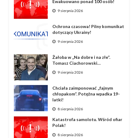
Ewakuowano ponad 100 osób!
9 sierpnia 2026
Ochrona czasowa! Pilny komunikat
dotyczący Ukrainy!
9 sierpnia 2026
Żałoba w „Na dobre i na złe”.
Tomasz Ciachorowski…
9 sierpnia 2026
Chciała zaimponować „fajnym
chłopakom”. Potężna wpadka 19-
latki!
8 sierpnia 2026
Katastrofa samolotu. Wśród ofiar
Polak!
8 sierpnia 2026